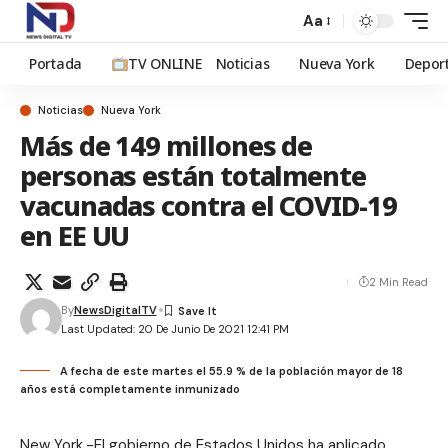
Aa
Portada
TV ONLINE
Noticias
Nueva York
Depor
Noticias
Nueva York
Más de 149 millones de
personas están totalmente
vacunadas contra el COVID-19
en EE UU
2 Min Read
By
NewsDigitalTV
Last Updated: 20 De Junio De 2021 12:41 PM
A fecha de este martes el 55.9 % de la población mayor de 18
años está completamente inmunizado
New York.-El gobierno de Estados Unidos ha aplicado