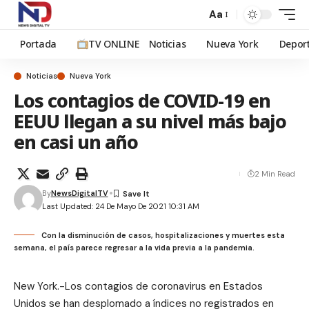
Aa
Portada
TV ONLINE
Noticias
Nueva York
Depor
Noticias
Nueva York
Los contagios de COVID-19 en
EEUU llegan a su nivel más bajo
en casi un año
2 Min Read
By
NewsDigitalTV
Last Updated: 24 De Mayo De 2021 10:31 AM
Con la disminución de casos, hospitalizaciones y muertes esta
semana, el país parece regresar a la vida previa a la pandemia.
New York.-Los contagios de coronavirus en Estados
Unidos se han desplomado a índices no registrados en