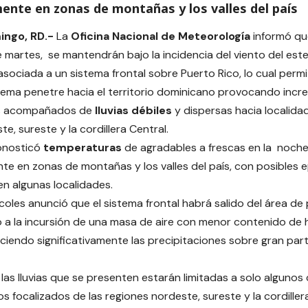
ente en zonas de montañas y los valles del país
ingo, RD.-
La
Oficina Nacional de Meteorología
informó qu
 martes, se mantendrán bajo la incidencia del viento del est
sociada a un sistema frontal sobre Puerto Rico, lo cual perm
tema penetre hacia el territorio dominicano provocando in
es acompañados de
lluvias débiles
y dispersas hacia localida
te, sureste y la cordillera Central.
nosticó
temperaturas
de agradables a frescas en la noche
te en zonas de montañas y los valles del país, con posibles e
n algunas localidades.
rcoles anunció que el sistema frontal habrá salido del área de 
a la incursión de una masa de aire con menor contenido de 
ciendo significativamente las precipitaciones sobre gran part
 las lluvias que se presenten estarán limitadas a solo alguno
s focalizados de las regiones nordeste, sureste y la cordiller