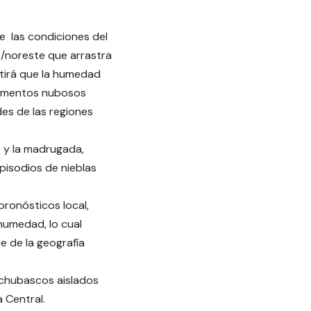
e las condiciones del
e/noreste que arrastra
itirá que la humedad
crementos nubosos
des de las regiones
 y la madrugada,
pisodios de nieblas
pronósticos local,
humedad, lo cual
e de la geografía
s chubascos aislados
a Central.