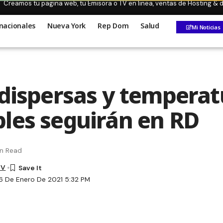
Creamos tu pagina web, tu Emisora o TV en linea, ventas de Hosting &
nacionales
Nueva York
Rep Dom
Salud
Mi Noticias
 dispersas y temperat
les seguirán en RD
in Read
TV
6 De Enero De 2021 5:32 PM