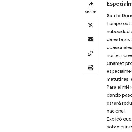
Especialm
SHARE
Santo Dom
tiempo este
nubosidad a
de este sis
ocasional
norte, nores
Onamet pro
especialmen
matutinas e
Para el mié
dando paso 
estará redu
nacional.
Explicó que
sobre punto