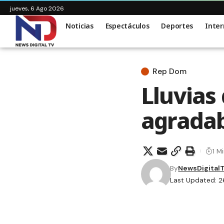
jueves, 6 Ago 2026
Noticias
Espectáculos
Deportes
Inter
Rep Dom
Lluvias
agradab
1 M
By
NewsDigital
Last Updated: 2