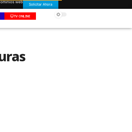
 dominios web
Solicitar Ahora
TV ONLINE
uras