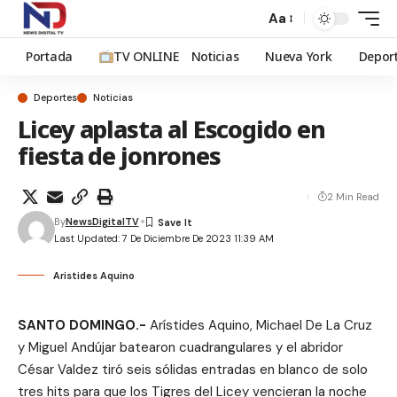
Aa
Portada
TV ONLINE
Noticias
Nueva York
Depor
Deportes
Noticias
Licey aplasta al Escogido en
fiesta de jonrones
2 Min Read
By
NewsDigitalTV
Last Updated: 7 De Diciembre De 2023 11:39 AM
Aristides Aquino
SANTO DOMINGO.-
Arístides Aquino, Michael De La Cruz
y Miguel Andújar batearon cuadrangulares y el abridor
César Valdez tiró seis sólidas entradas en blanco de solo
tres hits para que los Tigres del Licey vencieran la noche