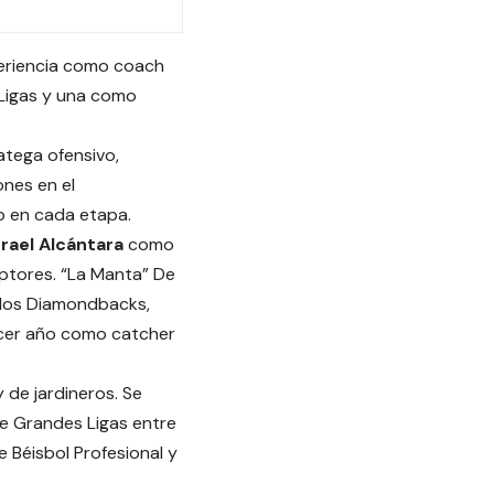
periencia como coach
 Ligas y una como
tega ofensivo,
ones en el
o en cada etapa.
srael Alcántara
como
tores. “La Manta” De
a los Diamondbacks,
rcer año como catcher
 de jardineros. Se
e Grandes Ligas entre
 Béisbol Profesional y