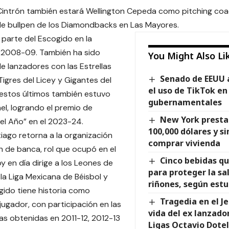
intrón también estará Wellington Cepeda como pitching coa
de bullpen de los Diamondbacks en Las Mayores.
parte del Escogido en la
2008-09. También ha sido
You Might Also Li
de lanzadores con las Estrellas
Senado de EEUU 
Tigres del Licey y Gigantes del
el uso de TikTok en
estos últimos también estuvo
gubernamentales
l, logrando el premio de
New York presta
del Año” en el 2023-24.
100,000 dólares y si
ago retorna a la organización
comprar vivienda
 de banca, rol que ocupó en el
Cinco bebidas qu
y en día dirige a los Leones de
para proteger la sa
la Liga Mexicana de Béisbol y
riñones, según estu
gido tiene historia como
Tragedia en el Je
ugador, con participación en las
vida del ex lanzado
as obtenidas en 2011-12, 2012-13
Ligas Octavio Dotel