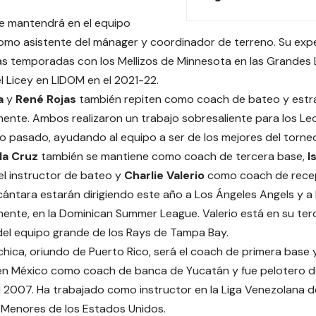
e mantendrá en el equipo
omo asistente del mánager y coordinador de terreno. Su ex
ias temporadas con los Mellizos de Minnesota en las Grandes
el Licey en LIDOM en el 2021-22.
a
y
René Rojas
también repiten como coach de bateo y estra
ente. Ambos realizaron un trabajo sobresaliente para los Le
pasado, ayudando al equipo a ser de los mejores del torne
la Cruz
también se mantiene como coach de tercera base,
I
el instructor de bateo y
Charlie Valerio
como coach de recep
lcántara estarán dirigiendo este año a Los Ángeles Angels y 
ente, en la Dominican Summer League. Valerio está en su te
del equipo grande de los Rays de Tampa Bay.
hica, oriundo de Puerto Rico, será el coach de primera base y
en México como coach de banca de Yucatán y fue pelotero d
l 2007. Ha trabajado como instructor en la Liga Venezolana de
s Menores de los Estados Unidos.