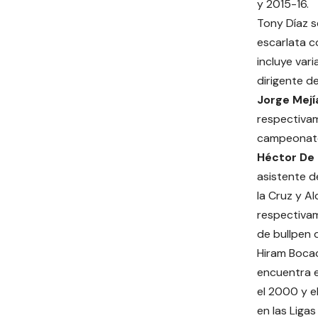
y 2015-16.
Tony Díaz s
escarlata c
incluye var
dirigente d
Jorge Mejí
respectivam
campeonato 
Héctor De 
asistente d
la Cruz y A
respectivam
de bullpen 
Hiram Bocac
encuentra 
el 2000 y e
en las Liga