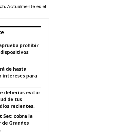
ch. Actualmente es el
ke
aprueba prohibir
 dispositivos
rà de hasta
n intereses para
e deberías evitar
lud de tus
dios recientes.
t Set: cobra la
r de Grandes
.