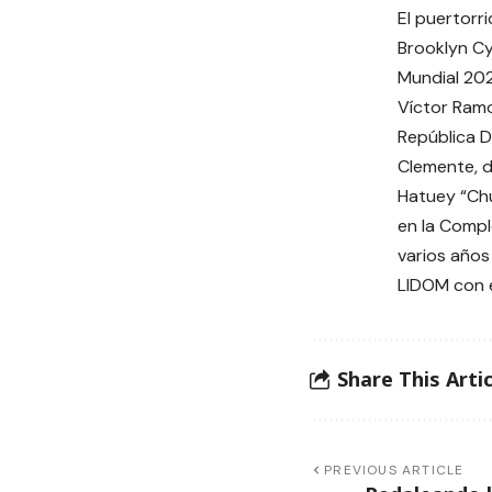
El puertor
Brooklyn Cy
Mundial 202
Víctor Ramo
República D
Clemente, d
Hatuey “Ch
en la Compl
varios años
LIDOM con e
Share This Artic
PREVIOUS ARTICLE