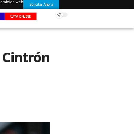
 dominios web
Solicitar Ahora
TV ONLINE
 Cintrón