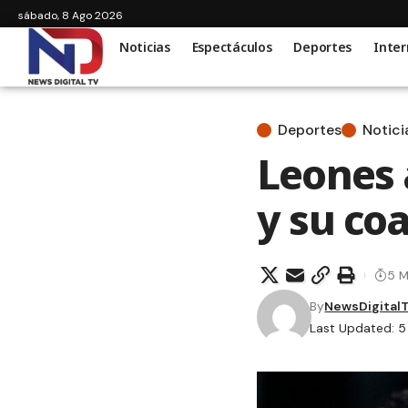
sábado, 8 Ago 2026
Noticias
Espectáculos
Deportes
Inter
Deportes
Notici
Leones 
y su coa
5 M
By
NewsDigital
Last Updated: 