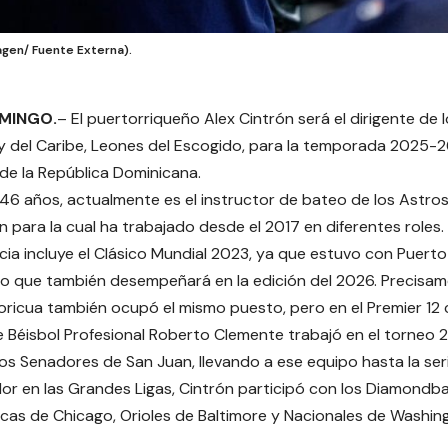
agen/ Fuente Externa).
MINGO.
– El puertorriqueño Alex Cintrón será el dirigente d
y del Caribe, Leones del Escogido, para la temporada 2025-26
 de la República Dominicana.
 46 años, actualmente es el instructor de bateo de los Astro
n para la cual ha trabajado desde el 2017 en diferentes roles.
cia incluye el Clásico Mundial 2023, ya que estuvo con Puer
o que también desempeñará en la edición del 2026. Precisa
oricua también ocupó el mismo puesto, pero en el Premier 12
de Béisbol Profesional Roberto Clemente trabajó en el torne
los Senadores de San Juan, llevando a ese equipo hasta la serie
r en las Grandes Ligas, Cintrón participó con los Diamondba
cas de Chicago, Orioles de Baltimore y Nacionales de Washing