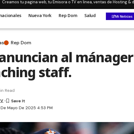
Creamos tu pagina web, tu Emisora o TV en linea, ventas de Hosting &
nacionales
Nueva York
Rep Dom
Salud
Mi Noticias
as
Rep Dom
anuncian al mánager
ching staff.
in Read
TV
5 De Mayo De 2025 4:53 PM