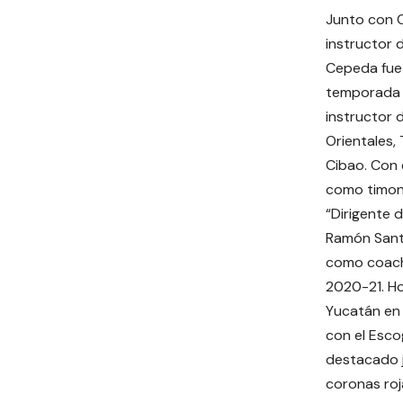
Junto con C
instructor 
Cepeda fue 
temporada 
instructor 
Orientales, 
Cibao. Con 
como timone
“Dirigente 
Ramón Santi
como coach
2020-21. Ho
Yucatán en 
con el Esco
destacado j
coronas roj