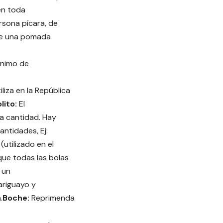
en toda
sona pícara, de
de una pomada
ónimo de
liza en la República
lito:
El
a cantidad. Hay
ntidades, Ej:
(utilizado en el
ue todas las bolas
 un
ariguayo y
.
Boche:
Reprimenda