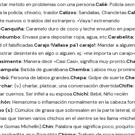
star metido en problemas con una persona.
Calié:
Policía secr
 la policía; chivato, traidor.
Calizos:
Sandalias, Chancletas.
Cal
e nuevos o traídos del extranjero. «Vaya ! estrenando
»
Canquiña:
Caramelo duro de coco y leche envuelto en pape
mbumbo:
Envase para depositar ropa, agua, etc.
Carabelita
 of falsificadas.
Carajo !Vallase pa´l carajo!:
Mandar a alguien 
trar desinterés en algo o alguien. ej.: «me importa un carajo»
asimente:
Manera decir «Casi Casi», significa muy pronto.
Cha
ampola:
Batida de guanábana.
Chemba:
Labios muy promine
mbú:
Persona de labios grandes.
Chepa:
Golpe de suerte.
Che
rchar:
(v.) charlar, platicar, una conversación divertida
Chifle
ar cuernos. Ser infiel a su esposa.
Chichí:
Bebé, Niño recién
chón:
Hematoma o inflamación normalmente en la cabeza for
o (s):
Cúmulos de grasa que sobresalen en la parte lateral, de
as que tienen varios chichos en el vientre se les llama «michel
e Gomas Michellin).
Chin:
Palabra que significa poco, poquito.
 probadita, muy Poquitito.
Chiripa:
Trabajo de poca importan