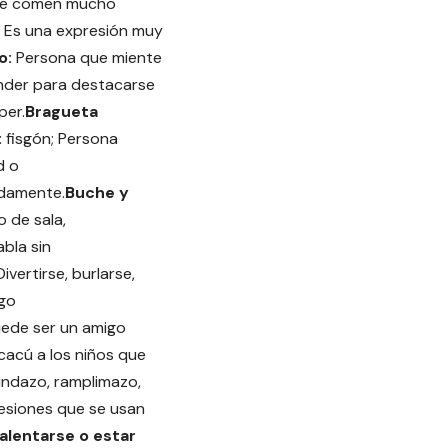
ue comen mucho
Es una expresión muy
o:
Persona que miente
der para destacarse
per.
Bragueta
:
fisgón; Persona
d o
adamente.
Buche y
 de sala,
bla sin
Divertirse, burlarse,
lgo
uede ser un amigo
acú a los niños que
undazo, ramplimazo,
esiones que se usan
alentarse o estar