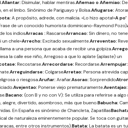
.
Allantar:
Disimular, hablar mentiras.
Añemao o Añemiao:
De
, en el limbo. Sinónimo de Pariguayo y Bolsa.
Añugarse:
Atorar
pota:
A propósito, adrede, con malicia. «Lo hizo apota!»
A po’ 
 (Frase de un conocido humorista dominicano-Raymond Pozo)
de los indios
Arracas :
Rascarse
Arrancao:
Sin dinero, no tene
i un chele»
Arrecho:
Excitado sexualmente.
Arreventao:
Reven
llama a una persona que acaba de recibir una golpiza.
Arrego
esa la calle ese niño, Arregoso a que lo aplate (aplaste) un
cotase:
Recostarse.
Arrecordarse:
Recordarse.
Arrempujar
mate.
Arreguindarse:
Colgarse
Arretao:
Persona atrevida capa
ligrosa o riesgosa.
Aruñar:
Arañar.
Asorao:
Sorprendido
Atro
iciado.
Avejentao:
Ponerse viejo prematuramente.
Aventajao
se.
Bacano:
(con B y no con V): Se utiliza para referirse a alg
, alegre, divertido, asombroso, más que bueno.
Babucha:
Cami
nidas. En España es sinónimo de Chancleta, Zapatillas
Bachat
cal de naturaleza eminentemente popular. Se toca con guita
racas, entre otros instrumentos).
Batata:
La batata es un tu