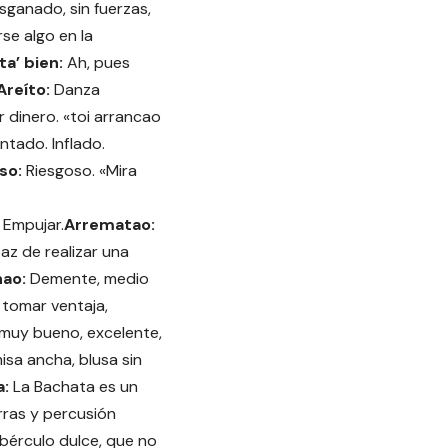
sganado, sin fuerzas,
se algo en la
ta’ bien:
Ah, pues
Areíto:
Danza
r dinero. «toi arrancao
tado. Inflado.
so:
Riesgoso. «Mira
:
Empujar.
Arrematao:
z de realizar una
nao:
Demente, medio
:
tomar ventaja,
o muy bueno, excelente,
sa ancha, blusa sin
a:
La Bachata es un
rras y percusión
bérculo dulce, que no