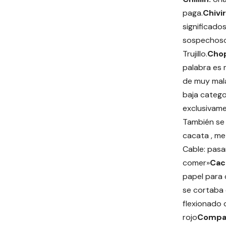
paga.
Chivi
significados
sospechoso 
Trujillo.
Chop
palabra es 
de muy mala
baja catego
exclusivame
También se 
cacata , me
Cable: pasa
comer»
Cac
papel para 
se cortaba e
flexionado 
rojo
Compa