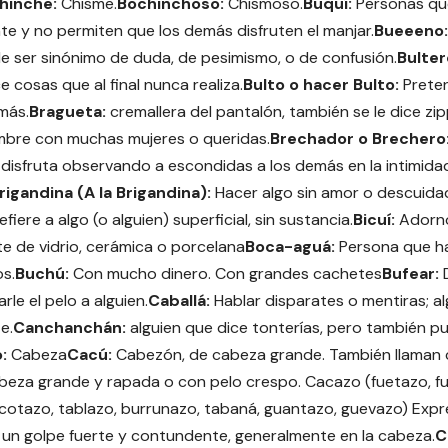
hinche:
Chisme.
Bochinchoso:
Chismoso.
Buquí:
Personas q
e y no permiten que los demás disfruten el manjar.
Bueeeno:
 ser sinónimo de duda, de pesimismo, o de confusión.
Bulter
e cosas que al final nunca realiza.
Bulto o hacer Bulto:
Preten
más.
Bragueta:
cremallera del pantalón, también se le dice zip
bre con muchas mujeres o queridas.
Brechador o Brechero
 disfruta observando a escondidas a los demás en la intimida
rigandina (A la Brigandina):
Hacer algo sin amor o descuid
efiere a algo (o alguien) superficial, sin sustancia.
Bicuí:
Adorno
e de vidrio, cerámica o porcelana
Boca-aguá:
Persona que ha
s.
Buchú:
Con mucho dinero. Con grandes cachetes
Bufear:
arle el pelo a alguien.
Caballá:
Hablar disparates o mentiras; a
e.
Canchanchán:
alguien que dice tonterías, pero también p
o:
Cabeza
Cacú:
Cabezón, de cabeza grande. También llaman c
abeza grande y rapada o con pelo crespo. Cacazo (fuetazo, f
otazo, tablazo, burrunazo, tabaná, guantazo, guevazo) Expr
r un golpe fuerte y contundente, generalmente en la cabeza.
C