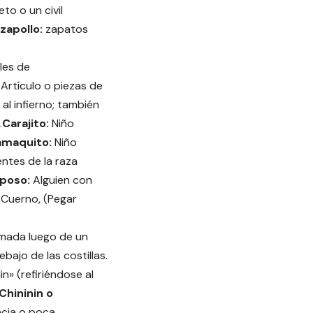
eto o un civil
zapollo:
zapatos
les de
:
Artículo o piezas de
al infierno; también
.
Carajito:
Niño
maquito:
Niño
ntes de la raza
poso:
Alguien con
:
Cuerno, (Pegar
mada luego de un
bajo de las costillas.
in» (refiriéndose al
Chininin o
cia o poca