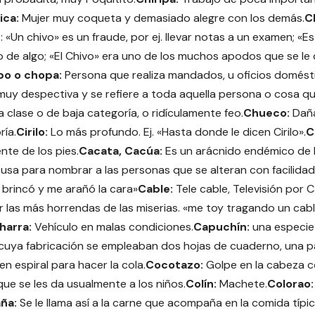
rica:
Mujer muy coqueta y demasiado alegre con los demás.
C
: «Un chivo» es un fraude, por ej. llevar notas a un examen; «E
de algo; «El Chivo» era uno de los muchos apodos que se le d
o o chopa:
Persona que realiza mandados, u oficios domést
muy despectiva y se refiere a toda aquella persona o cosa q
 clase o de baja categoría, o ridículamente feo.
Chueco:
Daña
ría.
Cirilo:
Lo más profundo. Ej. «Hasta donde le dicen Cirilo».
C
nte de los pies.
Cacata, Cacúa:
Es un arácnido endémico de 
usa para nombrar a las personas que se alteran con facilidad
 brincó y me arañó la cara»
Cable:
Tele cable, Televisión por 
r las más horrendas de las miserias. «me toy tragando un cabl
harra:
Vehículo en malas condiciones.
Capuchín:
una especie
cuya fabricación se empleaban dos hojas de cuaderno, una par
n espiral para hacer la cola.
Cocotazo:
Golpe en la cabeza c
que se les da usualmente a los niños.
Colín:
Machete.
Colorao:
ña:
Se le llama así a la carne que acompaña en la comida típ