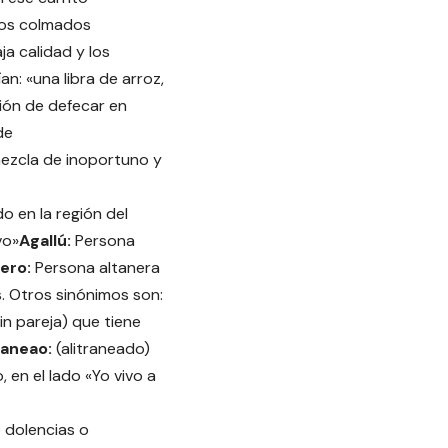
los colmados
a calidad y los
: «una libra de arroz,
ón de defecar en
de
mezcla de inoportuno y
o en la región del
vo»
Agallú:
Persona
ero:
Persona altanera
. Otros sinónimos son:
n pareja) que tiene
raneao:
(alitraneado)
o, en el lado «Yo vivo a
 dolencias o