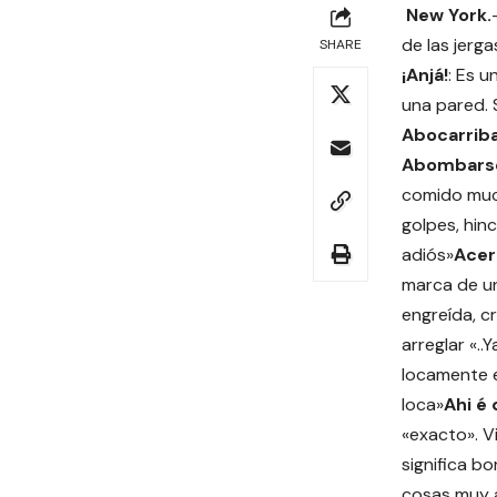
New York.
de las jerg
SHARE
¡Anjá!
: Es u
una pared. S
Abocarriba
Abombars
comido muc
golpes, hin
adiós»
Acer
marca de un
engreída, c
arreglar «.
locamente en
loca»
Ahi é
«exacto». V
significa b
cosas muy a