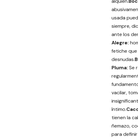
alquien.
Boc
abusivament
usada puede
siempre, dic
ante los de
Alegre:
hom
fetiche que
desnudas.
B
Pluma:
Se r
regularment
fundamento
vacilar, tom
insignificant
íntimo.
Cac
tienen la c
ñemazo, coc
para defini