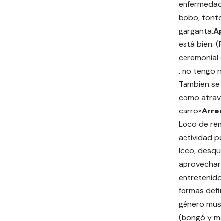
enfermedad
bobo, tonto
garganta.
A
está bien.
ceremonial 
, no tengo n
Tambien se 
como atravi
carro»
Arre
Loco de re
actividad pe
loco, desqu
aprovechar
entretenido
formas defi
género musi
(bongó y ma