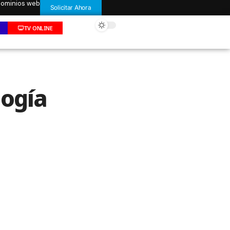
 dominios web
Solicitar Ahora
TV ONLINE
logía