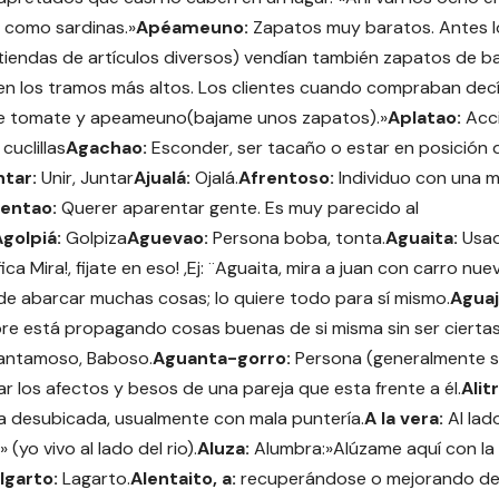
 como sardinas.»
Apéameuno:
Zapatos muy baratos. Antes 
iendas de artículos diversos) vendían también zapatos de baj
n los tramos más altos. Los clientes cuando compraban decían
de tomate y apeameuno(bajame unos zapatos).»
Aplatao:
Acci
cuclillas
Agachao:
Esconder, ser tacaño o estar en posición 
ntar:
Unir, Juntar
Ajualá:
Ojalá.
Afrentoso:
Individuo con una 
entao:
Querer aparentar gente. Es muy parecido al
golpiá:
Golpiza
Aguevao:
Persona boba, tonta.
Aguaita:
Usad
fica Mira!, fijate en eso! ,Ej: ¨Aguaita, mira a juan con carro nue
e abarcar muchas cosas; lo quiere todo para sí mismo.
Aguaj
re está propagando cosas buenas de si misma sin ser ciertas
fantamoso, Baboso.
Aguanta-gorro:
Persona (generalmente si
r los afectos y besos de una pareja que esta frente a él.
Alit
 desubicada, usualmente con mala puntería.
A la vera:
Al lad
u» (yo vivo al lado del rio).
Aluza:
Alumbra:»Alúzame aquí con la
lgarto:
Lagarto.
Alentaito, a:
recuperándose o mejorando de