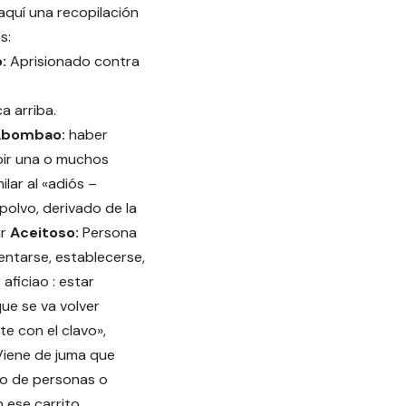
 aquí una recopilación
s:
o:
Aprisionado contra
a arriba.
Abombao:
haber
bir una o muchos
lar al «adiós –
polvo, derivado de la
ar
Aceitoso:
Persona
ntarse, establecerse,
 aficiao : estar
que se va volver
ste con el clavo»,
iene de juma que
o de personas o
 ese carrito