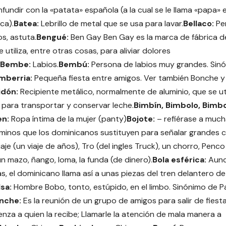
fundir con la «patata» española (a la cual se le llama «papa» 
ca).
Batea:
Lebrillo de metal que se usa para lavar.
Bellaco:
Per
os, astuta.
Bengué:
Ben Gay Ben Gay es la marca de fábrica 
e utiliza, entre otras cosas, para aliviar dolores
Bembe:
Labios.
Bembú:
Persona de labios muy grandes. Sin
mberria:
Pequeña fiesta entre amigos. Ver también Bonche y
idón:
Recipiente metálico, normalmente de aluminio, que se uti
para transportar y conservar leche.
Bimbín, Bimbolo, Bimbo
n:
Ropa íntima de la mujer (panty)
Bojote:
– refiérase a much
inos que los dominicanos sustituyen para señalar grandes ca
aje (un viaje de años), Tro (del ingles Truck), un chorro, Penco 
un mazo, ñango, loma, la funda (de dinero).
Bola esférica:
Aunq
as, el dominicano llama así a unas piezas del tren delantero de
sa:
Hombre Bobo, tonto, estúpido, en el limbo. Sinónimo de P
nche:
Es la reunión de un grupo de amigos para salir de fiesta
nza a quien la recibe; Llamarle la atención de mala manera a