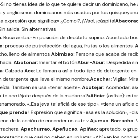
-Si no tienes idea de lo que te quiere decir un dominicano, he
as y anglicismos dominicanos más usados por los quisqueyano
na expresión que significa:» ¿Como!?, ¡Wao!, ¡cáspita!
Abacora
in salida. Sin alternativas
:
Boca arriba.-En posición de decúbito supino. Acostado boc
e:
proceso de putrefacción del agua, frutas o los alimentos.
ho, lleno de alimentos
Abimbao:
Persona que acaba de reci
chada.
Abotonar:
Insertar el botón
Abur-Abur:
Despedida simi
a:
Calzada
Ace:
Le llaman a así a todo tipo de detergente en 
 detergente que lleva el mismo nombre.
Acechar:
Vigilar, Mir
reída. También se usa «tener aceite».
Acotejar:
Acomodar, ase
.Ya te acotéjate después de la mudanza?»
Aficie:
(asfixie): estar
amorado. «..Esa jeva ta’ aficiá de ese tipo», «tiene un aficie 
 que prende!
: Expresión que significa «esa es la solución», «di
iene de la acción de encender un auto.v
Ajumao: Borracho:
V
orrachera.
Apechurrao, Apeñucao, Apiñao:
apretado, o grup
pretados que casi no caben en un lugar. «Ahí van los ocho en