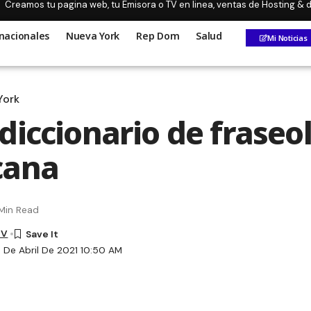
Creamos tu pagina web, tu Emisora o TV en linea, ventas de Hosting &
nacionales
Nueva York
Rep Dom
Salud
Mi Noticias
York
diccionario de fraseo
cana
Min Read
TV
3 De Abril De 2021 10:50 AM