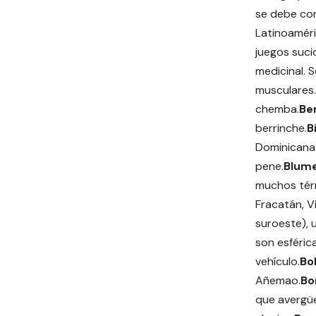
se debe con
Latinoaméri
juegos suci
medicinal. S
musculares.
chemba.
Be
berrinche.
B
Dominicana 
pene.
Blume
muchos térm
Fracatán, Vi
suroeste), 
son esféric
vehículo.
Bol
Añemao.
Bo
que avergüe