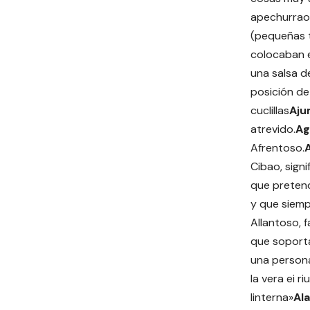
apechurrao
(pequeñas t
colocaban e
una salsa 
posición de 
cuclillas
Aju
atrevido.
Ag
Afrentoso.
A
Cibao, signi
que pretend
y que siemp
Allantoso, 
que soporta
una persona
la vera ei ri
linterna»
Ala