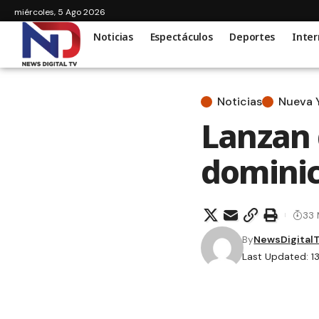
miércoles, 5 Ago 2026
Noticias
Espectáculos
Deportes
Inter
Noticias
Nueva 
Lanzan 
domini
33 
By
NewsDigital
Last Updated: 1