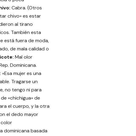
hivo:
Cabra. (Otros
star chivo» es estar
ieron al tirano
icos. También esta
ue está fuera de moda,
do, de mala calidad o
icote:
Mal olor
Rep. Dominicana.
: «Esa mujer es una
Cable. Tragarse un
e, no tengo ni para
 de «chichigua» de
a el cuerpo, y la otra
on el dedo mayor
color
ica dominicana basada