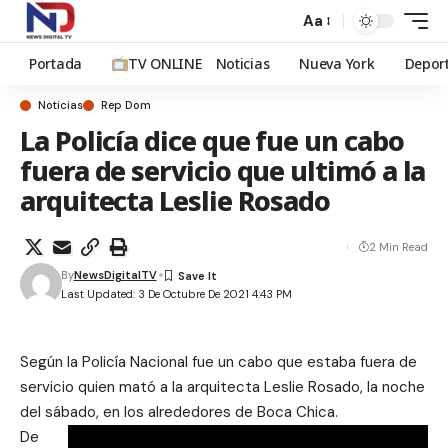
Aa
Portada
TV ONLINE
Noticias
Nueva York
Depor
Noticias
Rep Dom
La Policía dice que fue un cabo
fuera de servicio que ultimó a la
arquitecta Leslie Rosado
2 Min Read
By
NewsDigitalTV
Last Updated: 3 De Octubre De 2021 4:43 PM
Según la Policía Nacional fue un cabo que estaba fuera de
servicio quien mató a la arquitecta Leslie Rosado, la noche
del sábado, en los alrededores de Boca Chica.
De