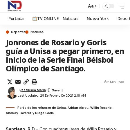
Aa
Portada
TV ONLINE
Noticias
Nueva York
Depor
Deportes
Noticias
Jonrones de Rosario y Goris
guía a Unisa a pegar primero, en
inicio de la Serie Final Béisbol
Olímpico de Santiago.
2 Min Read
By
Katiusca Maria
Last Updated: 28 De Febrero De 2021 2:16 AM
Parte de los refuerzo de Unisa, Adrian Abreu, Willin Rosario,
Aneudy Tavárez y Diego Goris.
Santiago, R.D.-
Con cuadrangulares de Willin Rosario y