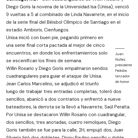
Diego Goris la novena de la Universidad Isa (Unisa), venció
9 vueltas a 5 al combinado de Linda Navarrete, en el inicio
de la serie final del Béisbol Olímpico de Santiago en el
estadio Ambiorix, Cienfuegos.
Unisa inició con buen pie, pegando primero en
una serie final corta pactada al mejor de cinco
encuentros, en donde los enfrentamientos solo
Juan
Núñez,
se escenifican los fines de semana.
presidente
Willin Rosario y Diego Goris empalmaron sendos
Fedobe,
cuadrangulares para guiar el ataque de Unisa.
lanzador
de honor.
Jean Carlos Marcelino, se adjudicó el triunfo
luego de trabajar tres entradas completas, toleró dos
sencillos, abanicó a dos contrarios y enfrentó a nueve
bateadores, la derrota se la llevó a Navarrete, Saúl Peralta.
Por Unisa se destacaron Willin Rosario con cuadrangular,
dos sencillos, tres anotadas, cuatro remolques, Diego
Goris también se fue para la calle, 2H, empujó dos, Juan
Silverio ligó dos dobletes, Diony Paulino sencillo y doble,