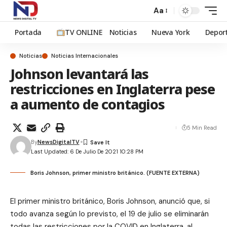
Aa
Portada
TV ONLINE
Noticias
Nueva York
Depor
Noticias
Noticias Internacionales
Johnson levantará las
restricciones en Inglaterra pese
a aumento de contagios
5 Min Read
By
NewsDigitalTV
Last Updated: 6 De Julio De 2021 10:28 PM
Boris Johnson, primer ministro británico. (FUENTE EXTERNA)
El primer ministro británico, Boris Johnson, anunció que, si
todo avanza según lo previsto, el 19 de julio se eliminarán
todas las restricciones por la COVID en Inglaterra, al