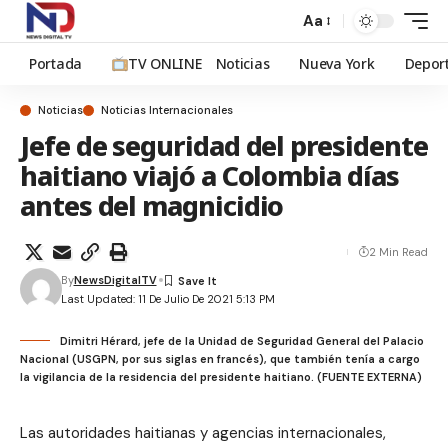
Aa
Portada
TV ONLINE
Noticias
Nueva York
Depor
Noticias
Noticias Internacionales
Jefe de seguridad del presidente
haitiano viajó a Colombia días
antes del magnicidio
2 Min Read
By
NewsDigitalTV
Last Updated: 11 De Julio De 2021 5:13 PM
Dimitri Hérard, jefe de la Unidad de Seguridad General del Palacio
Nacional (USGPN, por sus siglas en francés), que también tenía a cargo
la vigilancia de la residencia del presidente haitiano. (FUENTE EXTERNA)
Las autoridades haitianas y agencias internacionales,