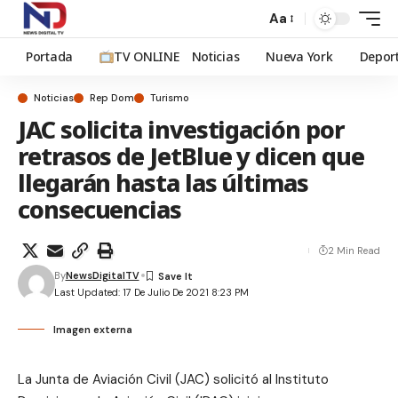
Aa
Portada
TV ONLINE
Noticias
Nueva York
Depor
Noticias
Rep Dom
Turismo
JAC solicita investigación por
retrasos de JetBlue y dicen que
llegarán hasta las últimas
consecuencias
2 Min Read
By
NewsDigitalTV
Last Updated: 17 De Julio De 2021 8:23 PM
Imagen externa
La Junta de Aviación Civil (JAC) solicitó al Instituto