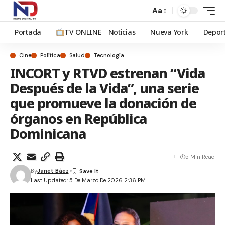
Aa
Portada
TV ONLINE
Noticias
Nueva York
Depor
Cine
Política
Salud
Tecnología
INCORT y RTVD estrenan “Vida
Después de la Vida”, una serie
que promueve la donación de
órganos en República
Dominicana
5 Min Read
By
Janet Báez
Last Updated: 5 De Marzo De 2026 2:36 PM