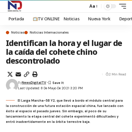
Aa
Portada
TV ONLINE
Noticias
Nueva York
Depor
Noticias
Noticias Internacionales
Identifican la hora y el lugar de
la caída del cohete chino
descontrolado
2 Min Read
By
NewsDigitalTV
Last Updated: 8 De Mayo De 2021 3:20 PM
El Larga Marcha-5B Y2, que llevó a bordo el módulo central para
la construcción de una futura estación espacial china, fue lanzado con
éxito al espacio el pasado jueves. Sin embargo, al poco de su
lanzamiento la etapa central del cohete experimentó dificultades y
entró inadvertidamente en la órbita terrestre baja.