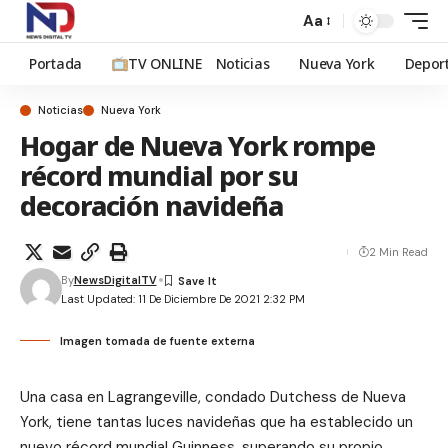
Aa
Portada
TV ONLINE
Noticias
Nueva York
Depor
Noticias
Nueva York
Hogar de Nueva York rompe
récord mundial por su
decoración navideña
2 Min Read
By
NewsDigitalTV
Last Updated: 11 De Diciembre De 2021 2:32 PM
Imagen tomada de fuente externa
Una casa en Lagrangeville, condado Dutchess de Nueva
York, tiene tantas luces navideñas que ha establecido un
nuevo récord mundial Guinness, superando su propio