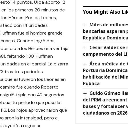
stó 14 puntos, Ulloa aportó 12
1 en los primeros 20 minutos de
You Might Also Li
 los Héroes. Por los Leones,
Miles de millone
stacó con 14 unidades.
bancarias esperan 
 Huffman fue el hombre grande
República Dominica
r cuarto. Cuando logró dos
César Valdez se 
uidos dio a los Héroes una ventaja
campamento del Li
8), faltando 1:30. Huffman
Área médica de 
 unidades en el parcial. La pizarra
Portuaria Dominica
3 tras tres períodos.
habilitación del Mi
a que estuvieron los Leones en
Pública
l camino fue cuando Roberto
Guido Gómez lla
siguió triple con 42 segundos
del PRM a reencont
el cuarto período que puso la
bases y fortalecer 
-116. Los rojos aprovecharon que
ciudadanos en 2026
bajaron la intensidad, pero el
es ayudó a regresar.