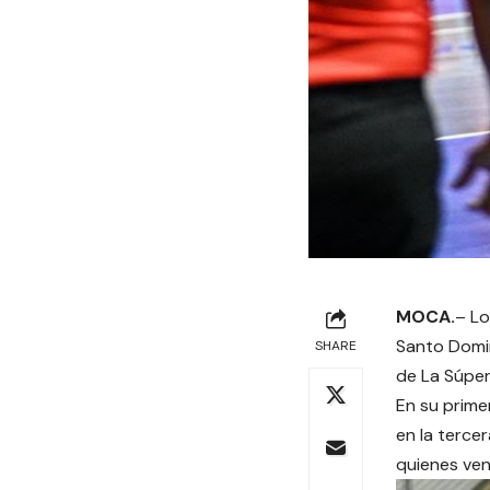
MOCA.
– Lo
Santo Domin
SHARE
de La Súper 
En su prime
en la terce
quienes ven