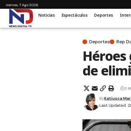
viernes, 7 Ago 2026
Noticias
Espectáculos
Deportes
Inter
Deportes
Rep D
Héroes g
de elim
3 M
By
Katiusca Mar
Last Updated: 2