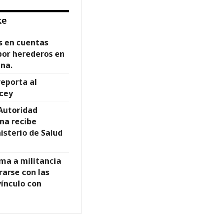
ke
s en cuentas
por herederos en
na.
reporta al
cey
Autoridad
na recibe
nisterio de Salud
ma a militancia
rarse con las
vínculo con