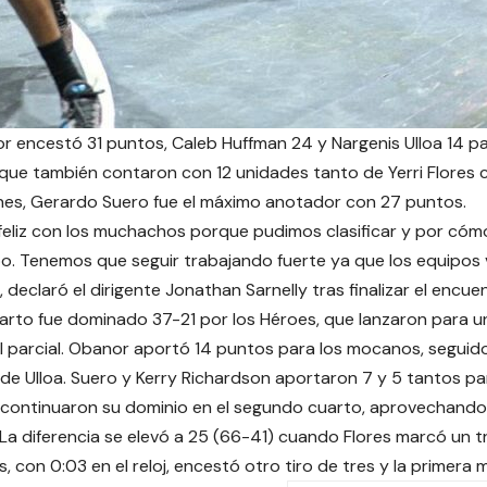
r encestó 31 puntos, Caleb Huffman 24 y Nargenis Ulloa 14 par
 que también contaron con 12 unidades tanto de Yerri Flores
nes, Gerardo Suero fue el máximo anotador con 27 puntos.
feliz con los muchachos porque pudimos clasificar y por c
. Tenemos que seguir trabajando fuerte ya que los equipos 
declaró el dirigente Jonathan Sarnelly tras finalizar el encue
uarto fue dominado 37-21 por los Héroes, que lanzaron para u
 parcial. Obanor aportó 14 puntos para los mocanos, seguid
 de Ulloa. Suero y Kerry Richardson aportaron 7 y 5 tantos pa
continuaron su dominio en el segundo cuarto, aprovechando
 La diferencia se elevó a 25 (66-41) cuando Flores marcó un t
s, con 0:03 en el reloj, encestó otro tiro de tres y la primera