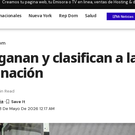
Creamos tu pagina web, tu Emisora o TV en linea, ventas de Hosting &
nacionales
Nueva York
Rep Dom
Salud
Mi Noticias
om
anan y clasifican a l
inación
in Read
ia
8 De Mayo De 2026 12:17 AM