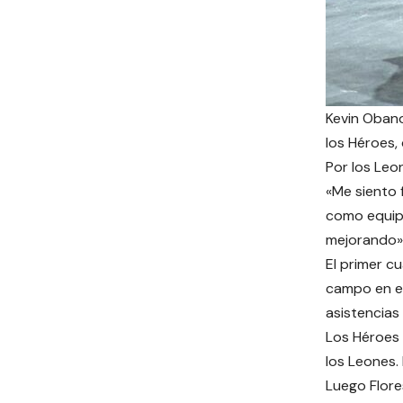
Kevin Obano
los Héroes,
Por los Leo
«Me siento 
como equipo
mejorando», 
El primer c
campo en el
asistencias
Los Héroes 
los Leones.
Luego Flore