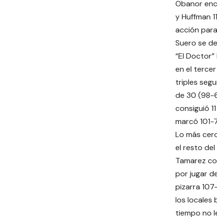
Obanor ence
y Huffman 1
acción para
Suero se de
“El Doctor”
en el terce
triples seg
de 30 (98-6
consiguió 11
marcó 101-7
Lo más cerc
el resto de
Tamarez con
por jugar d
pizarra 107
los locales 
tiempo no l