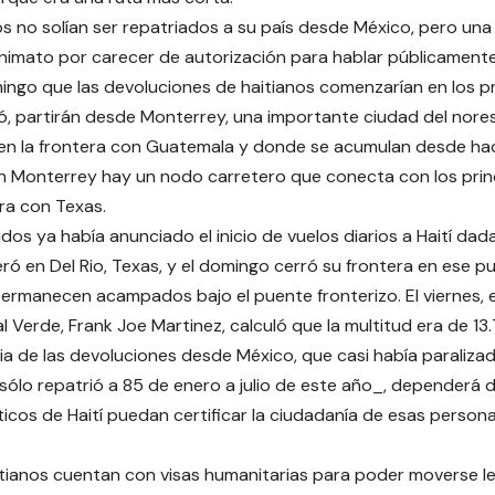
os no solían ser repatriados a su país desde México, pero una
onimato por carecer de autorización para hablar públicamente
mingo que las devoluciones de haitianos comenzarían en los p
ó, partirán desde Monterrey, una importante ciudad del nore
en la frontera con Guatemala y donde se acumulan desde ha
En Monterrey hay un nodo carretero que conecta con los prin
era con Texas.
os ya había anunciado el inicio de vuelos diarios a Haití dada 
ró en Del Rio, Texas, y el domingo cerró su frontera en ese p
ermanecen acampados bajo el puente fronterizo. El viernes, el 
 Verde, Frank Joe Martinez, calculó que la multitud era de 1
ia de las devoluciones desde México, que casi había paralizad
sólo repatrió a 85 de enero a julio de este año_, dependerá d
ticos de Haití puedan certificar la ciudadanía de esas person
tianos cuentan con visas humanitarias para poder moverse l