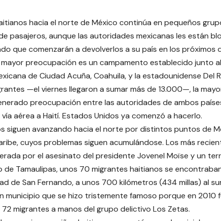
 haitianos hacia el norte de México continúa en pequeños gru
e pasajeros, aunque las autoridades mexicanas les están bl
do que comenzarán a devolverlos a su país en los próximos d
 mayor preocupación es un campamento establecido junto al 
exicana de Ciudad Acuña, Coahuila, y la estadounidense Del R
grantes —el viernes llegaron a sumar más de 13.000—, la mayorí
generado preocupación entre las autoridades de ambos paíse
s vía aérea a Haití. Estados Unidos ya comenzó a hacerlo.
 siguen avanzando hacia el norte por distintos puntos de Méx
Caribe, cuyos problemas siguen acumulándose. Los más recient
nerada por el asesinato del presidente Jovenel Moïse y un te
o de Tamaulipas, unos 70 migrantes haitianos se encontraba
idad de San Fernando, a unos 700 kilómetros (434 millas) al s
n municipio que se hizo tristemente famoso porque en 2010 f
72 migrantes a manos del grupo delictivo Los Zetas.