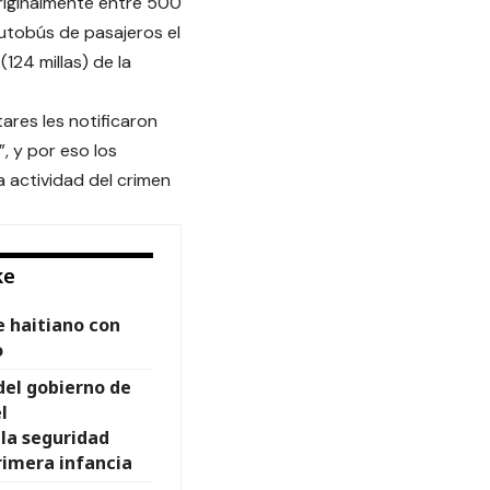
riginalmente entre 500
utobús de pasajeros el
124 millas) de la
ares les notificaron
, y por eso los
 actividad del crimen
ke
e haitiano con
o
del gobierno de
l
 la seguridad
rimera infancia