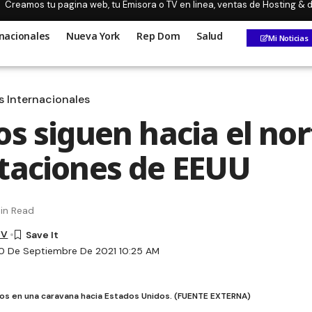
Creamos tu pagina web, tu Emisora o TV en linea, ventas de Hosting &
nacionales
Nueva York
Rep Dom
Salud
Mi Noticias
s Internacionales
os siguen hacia el nor
taciones de EEUU
in Read
TV
0 De Septiembre De 2021 10:25 AM
nos en una caravana hacia Estados Unidos. (FUENTE EXTERNA)