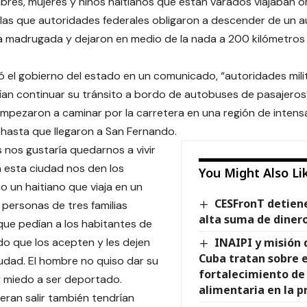
res, mujeres y niños haitianos que están varados viajaban o
las que autoridades federales obligaron a descender de un a
la madrugada y dejaron en medio de la nada a 200 kilómetros (
ó el gobierno del estado en un comunicado, “autoridades milit
an continuar su tránsito a bordo de autobuses de pasajeros”
mpezaron a caminar por la carretera en una región de intensa
hasta que llegaron a San Fernando.
 nos gustaría quedarnos a vivir
n esta ciudad nos den los
You Might Also Li
jo un haitiano que viaja en un
CESFronT detien
 personas de tres familias
alta suma de diner
 que pedían a los habitantes de
o que los acepten y les dejen
INAIPI y misión 
Cuba tratan sobre e
ciudad. El hombre no quiso dar su
fortalecimiento de
 miedo a ser deportado.
alimentaria en la p
ieran salir también tendrían