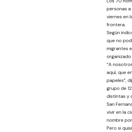
Los 70 homb
personas a 
viernes en 
frontera.
Según indic
que no podí
migrantes e
organizado 
“A nosotros
aquí, que e
papeles”, di
grupo de 12
distintas y
San Fernand
vivir en la 
nombre por
Pero si quis