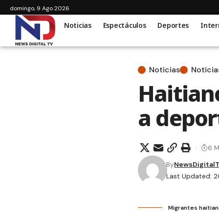
domingo, 9 Ago 2026
Noticias
Espectáculos
Deportes
Inter
Noticias
Noticia
Haitian
a depor
6 M
By
NewsDigital
Last Updated: 2
Migrantes haitia