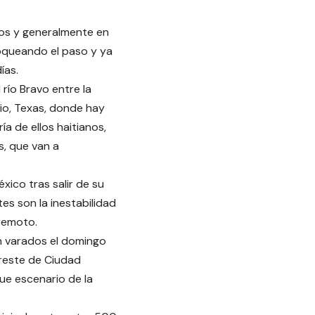
pos y generalmente en
oqueando el paso y ya
ías.
río Bravo entre la
io, Texas, donde hay
a de ellos haitianos,
s, que van a
ico tras salir de su
es son la inestabilidad
rremoto.
n varados el domingo
ureste de Ciudad
ue escenario de la