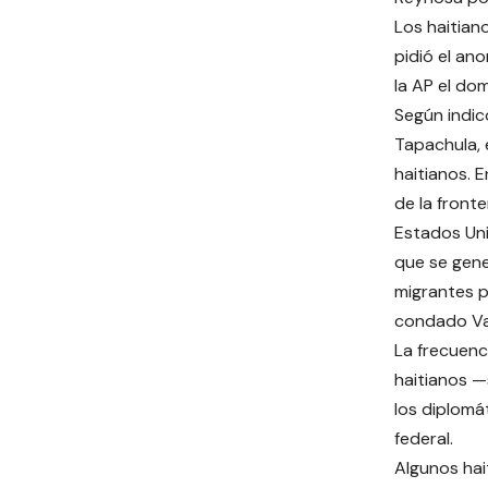
Los haitian
pidió el an
la AP el do
Según indic
Tapachula, 
haitianos. 
de la front
Estados Unid
que se gene
migrantes p
condado Val
La frecuenc
haitianos —
los diplomá
federal.
Algunos hai