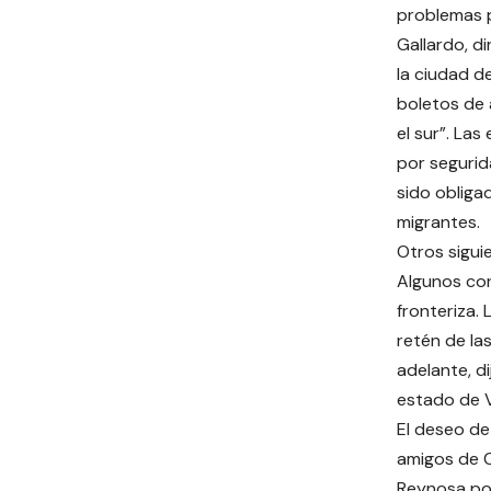
problemas p
Gallardo, d
la ciudad d
boletos de 
el sur”. La
por segurid
sido oblig
migrantes.
Otros sigui
Algunos con
fronteriza.
retén de la
adelante, d
estado de V
El deseo de
amigos de C
Reynosa por