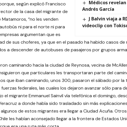
Médicos revelan
orque, según explicó Francisco
Andrés García
irector de la casa del migrante de
J Balvin viaja a 
e Matamoros, “no les venden
videoclip con Tokis
autobús ni para el norte ni para
s empresas argumentan que es
ad de sus choferes, ya que en el pasado ha habido casos de
ados a descender de autobuses de pasajeros por grupos arma
eron caminando hacia la ciudad de Reynosa, vecina de McAllen
siguieron que particulares les transportaran parte del camino
 Los que iban caminando, unos 300, pasaron el sábado por la 
s fuerzas federales, las cuales los dejaron avanzar sólo para 
ijo el migrante Emmanuel Sainvil vía telefónica el domingo, des
eracruz a donde había sido trasladado sin más explicaciones
 algunos de estos migrantes era llegar a Ciudad Acuña. Otros 
hile les habían aconsejado llegar a la frontera de Estados Un
que era una ruta más corta.