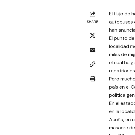
El flujo de
autobuses d
SHARE
han anuncia
El punto de
localidad m
miles de mi
el cual ha 
repatriarlo
Pero muchos
país en el 
política ge
En el estad
en la local
Acuña, en u
masacre de 