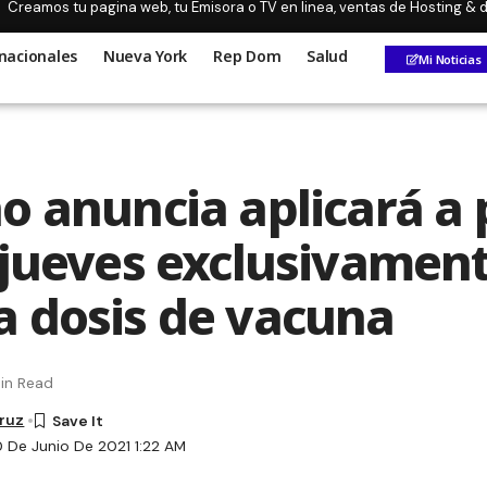
Creamos tu pagina web, tu Emisora o TV en linea, ventas de Hosting &
nacionales
Nueva York
Rep Dom
Salud
Mi Noticias
o anuncia aplicará a 
 jueves exclusivament
 dosis de vacuna
in Read
Cruz
0 De Junio De 2021 1:22 AM