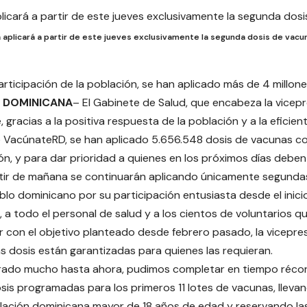
 aplicará a partir de este jueves exclusivamente la segunda dosis de vacu
articipación de la población, se han aplicado más de 4 millon
A DOMINICANA
– El Gabinete de Salud, que encabeza la vicep
 gracias a la positiva respuesta de la población y a la eficien
 VacúnateRD, se han aplicado 5.656.548 dosis de vacunas c
ón, y para dar prioridad a quienes en los próximos días deben
rtir de mañana se continuarán aplicando únicamente segundas d
blo dominicano por su participación entusiasta desde el inicio
 a todo el personal de salud y a los cientos de voluntarios
r con el objetivo planteado desde febrero pasado, la vicepr
s dosis están garantizadas para quienes las requieran.
rado mucho hasta ahora, pudimos completar en tiempo récord
sis programadas para los primeros 11 lotes de vacunas, llevan
lación dominicana mayor de 18 años de edad y reservando la