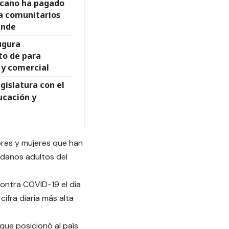
icano ha pagado
 a comunitarios
ande
ugura
to de para
o y comercial
gislatura con el
ucación y
bres y mujeres que han
adanos adultos del
contra COVID-19 el día
ifra diaria más alta
que posicionó al país