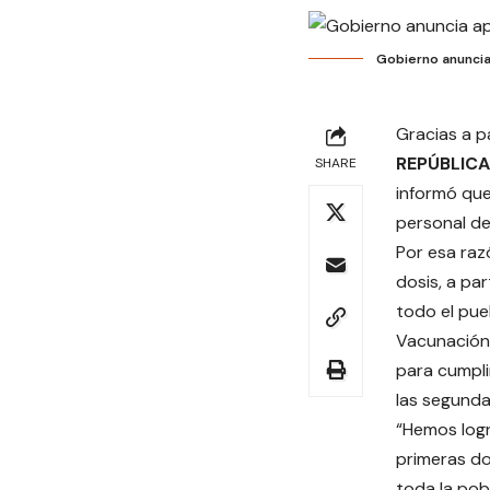
Gobierno anuncia
Gracias a p
REPÚBLIC
SHARE
informó que,
personal de
Por esa raz
dosis, a pa
todo el pue
Vacunación,
para cumpli
las segunda
“Hemos log
primeras do
toda la pob