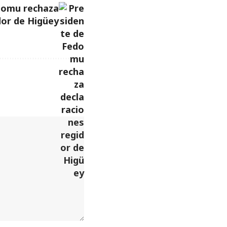
domu rechaza
dor de Higüey