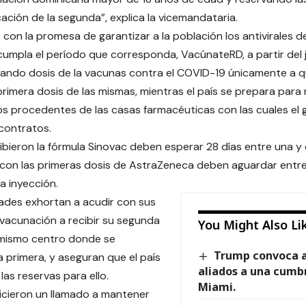
cación de la segunda”, explica la vicemandataria.
con la promesa de garantizar a la población los antivirales d
umpla el período que corresponda, VacúnateRD, a partir del j
cando dosis de la vacunas contra el COVID-19 únicamente a 
 primera dosis de las mismas, mientras el país se prepara para 
 procedentes de las casas farmacéuticas con las cuales el
contratos.
ibieron la fórmula Sinovac deben esperar 28 días entre una y 
on las primeras dosis de AstraZeneca deben aguardar entre
a inyección.
ades exhortan a acudir con sus
 vacunación a recibir su segunda
You Might Also Li
 mismo centro donde se
Trump convoca a
a primera, y aseguran que el país
aliados a una cumbr
las reservas para ello.
Miami.
icieron un llamado a mantener