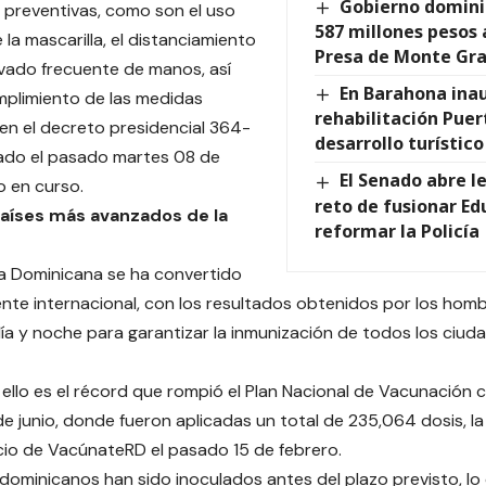
Gobierno domin
 preventivas, como son el uso
587 millones pesos
la mascarilla, el distanciamiento
Presa de Monte Gr
lavado frecuente de manos, así
En Barahona ina
plimiento de las medidas
rehabilitación Puer
en el decreto presidencial 364-
desarrollo turístic
ado el pasado martes 08 de
El Senado abre le
o en curso.
reto de fusionar Ed
países más avanzados de la
reformar la Policía
a Dominicana se ha convertido
ente internacional, con los resultados obtenidos por los hom
ía y noche para garantizar la inmunización de todos los ciud
ello es el récord que rompió el Plan Nacional de Vacunación 
e junio, donde fueron aplicadas un total de 235,064 dosis, la c
icio de VacúnateRD el pasado 15 de febrero.
 dominicanos han sido inoculados antes del plazo previsto, lo 