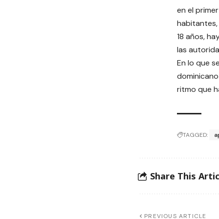
en el prime
habitantes,
18 años, ha
las autorida
En lo que s
dominicano 
ritmo que h
TAGGED:
a
Share This Artic
PREVIOUS ARTICLE