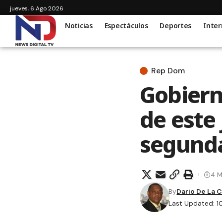
jueves, 6 Ago 2026
Noticias
Espectáculos
Deportes
Inter
Rep Dom
Gobiern
de este
segunda
4 M
By
Dario De La 
Last Updated: 1