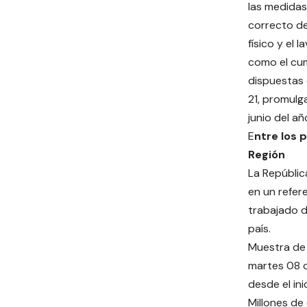
las medidas
correcto de 
físico y el 
como el cum
dispuestas 
21, promulg
junio del añ
E
ntre los 
Región
La Repúblic
en un refer
trabajado d
país.
Muestra de 
martes 08 d
desde el in
Millones de