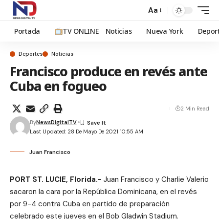
Aa
Portada
TV ONLINE
Noticias
Nueva York
Depor
Deportes
Noticias
Francisco produce en revés ante
Cuba en fogueo
2 Min Read
By
NewsDigitalTV
Last Updated: 28 De Mayo De 2021 10:55 AM
Juan Francisco
PORT ST. LUCIE, Florida.-
Juan Francisco y Charlie Valerio
sacaron la cara por la República Dominicana, en el revés
por 9-4 contra Cuba en partido de preparación
celebrado
este jueves
en el Bob Gladwin Stadium.