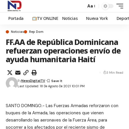
Aa
Portada
TV ONLINE
Noticias
Nueva York
Depor
Noticias
Rep Dom
FF.AA de República Dominicana
refuerzan operaciones envío de
ayuda humanitaria Haití
3 Min Read
By
NewsDigitalTV
Last Updated: 18 De Agosto De 2021 10:01 PM
SANTO DOMINGO.- Las Fuerzas Armadas reforzaron con
buques de la Armada, las operaciones que vienen
desarrollando las aeronaves de la Fuerza Área, para
socorrer a los afectados por el reciente sismo de