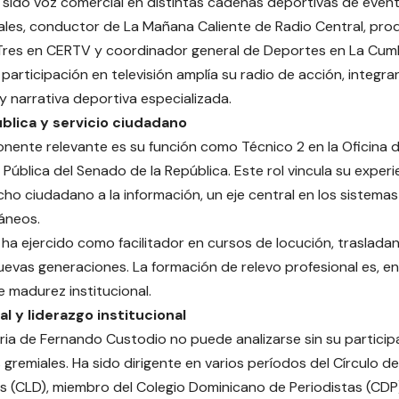
sido voz comercial en distintas cadenas deportivas de event
ales, conductor de La Mañana Caliente de Radio Central, pr
Tres en CERTV y coordinador general de Deportes en La Cum
a participación en televisión amplía su radio de acción, integr
 y narrativa deportiva especializada.
blica y servicio ciudadano
ente relevante es su función como Técnico 2 en la Oficina d
 Pública del Senado de la República. Este rol vincula su exper
cho ciudadano a la información, un eje central en los sistem
áneos.
, ha ejercido como facilitador en cursos de locución, traslad
uevas generaciones. La formación de relevo profesional es, en
e madurez institucional.
l y liderazgo institucional
ria de Fernando Custodio no puede analizarse sin su particip
 gremiales. Ha sido dirigente en varios períodos del Círculo d
 (CLD), miembro del Colegio Dominicano de Periodistas (CDP)