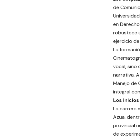
de Comunica
Universidad
en Derecho 
robustece s
ejercicio d
La formación
Cinematográ
vocal, sino
narrativa. A
Manejo de C
integral co
Los inicio
La carrera 
Azua, dentr
provincial 
de experime