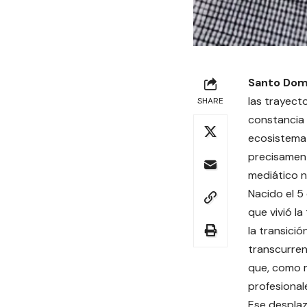
Santo Dom
las trayect
SHARE
constancia 
ecosistema 
precisament
mediático n
Nacido el 
que vivió la
la transici
transcurren 
que, como m
profesional
Ese despla