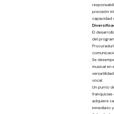
responsabili
precisión in
capacidad d
Diversific
El desarrol
del program
Procuradurí
comunicació
Se desempe
musical en 
versatilida
vocal.
Un punto de 
franquicias
adquiere ca
inmediato y