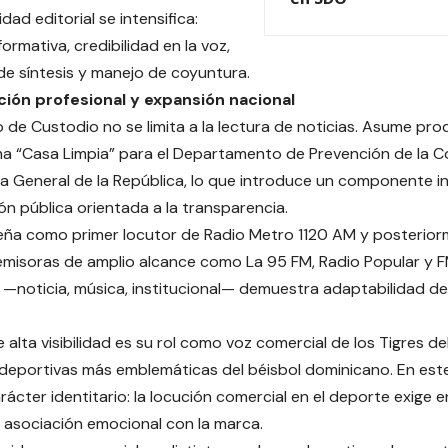
dad editorial se intensifica:
formativa, credibilidad en la voz,
e síntesis y manejo de coyuntura.
ación profesional y expansión nacional
lo de Custodio no se limita a la lectura de noticias. Asume pro
a “Casa Limpia” para el Departamento de Prevención de la C
a General de la República, lo que introduce un componente in
n pública orientada a la transparencia.
ña como primer locutor de Radio Metro 1120 AM y posterio
emisoras de amplio alcance como La 95 FM, Radio Popular y F
d —noticia, música, institucional— demuestra adaptabilidad de
alta visibilidad es su rol como voz comercial de los Tigres del
 deportivas más emblemáticas del béisbol dominicano. En este
rácter identitario: la locución comercial en el deporte exige 
 asociación emocional con la marca.