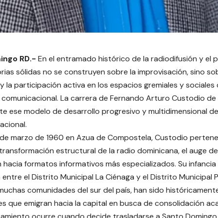
ingo RD.-
En el entramado histórico de la radiodifusión y el
orias sólidas no se construyen sobre la improvisación, sino sob
y la participación activa en los espacios gremiales y sociales
comunicacional. La carrera de Fernando Arturo Custodio de
e ese modelo de desarrollo progresivo y multidimensional d
acional.
5 de marzo de 1960 en Azua de Compostela, Custodio pertene
 transformación estructural de la radio dominicana, el auge de 
ón hacia formatos informativos más especializados. Su infanci
entre el Distrito Municipal La Ciénaga y el Distrito Municipal 
uchas comunidades del sur del país, han sido históricament
es que emigran hacia la capital en busca de consolidación aca
zamiento ocurre cuando decide trasladarse a Santo Domingo 