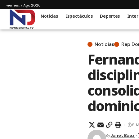
viernes, 7 Ago 2026
Noticias
Espectáculos
Deportes
Inter
Noticias
Rep D
Fernand
discipli
consoli
domini
9 M
By
Janet Báez