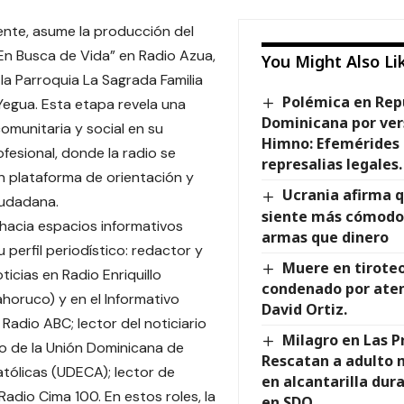
nte, asume la producción del
n Busca de Vida” en Radio Azua,
You Might Also Li
 la Parroquia La Sagrada Familia
Polémica en Rep
egua. Esta etapa revela una
Dominicana por ver
omunitaria y social en su
Himno: Efemérides 
ofesional, donde la radio se
represalias legales.
n plataforma de orientación y
Ucrania afirma 
iudadana.
siente más cómodo
 hacia espacios informativos
armas que dinero
 perfil periodístico: redactor y
Muere en tirote
ticias en Radio Enriquillo
condenado por ate
horuco) y en el Informativo
David Ortiz.
Radio ABC; lector del noticiario
Milagro en Las P
o de la Unión Dominicana de
Rescatan a adulto
tólicas (UDECA); lector de
en alcantarilla dur
Radio Cima 100. En estos roles, la
en SDO