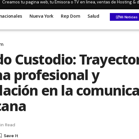
Creamos tu pagina web, tu Emisora o TV en linea, ventas de Hosting &
nacionales
Nueva York
Rep Dom
Salud
Mi Noticias
om
o Custodio: Trayector
na profesional y
dación en la comunic
cana
in Read