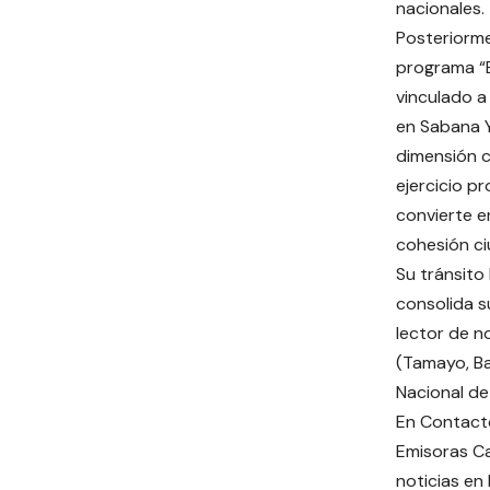
nacionales.
Posteriorme
programa “E
vinculado a
en Sabana Y
dimensión c
ejercicio pr
convierte e
cohesión c
Su tránsito
consolida su
lector de no
(Tamayo, Ba
Nacional de 
En Contact
Emisoras Ca
noticias en 