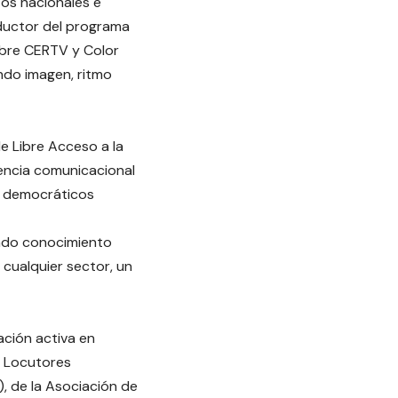
os nacionales e
oductor del programa
bre CERTV y Color
ando imagen, ritmo
e Libre Acceso a la
iencia comunicacional
as democráticos
ando conocimiento
 cualquier sector, un
ación activa en
e Locutores
, de la Asociación de