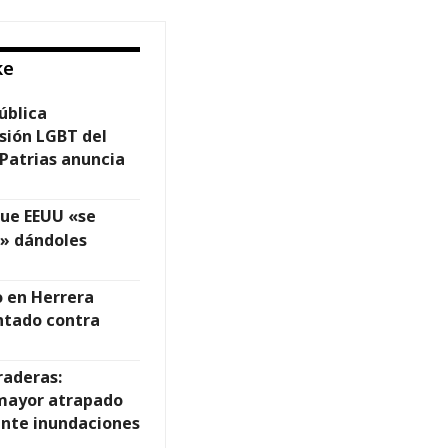
ke
ública
sión LGBT del
Patrias anuncia
que EEUU «se
» dándoles
o en Herrera
ntado contra
raderas:
 mayor atrapado
ante inundaciones