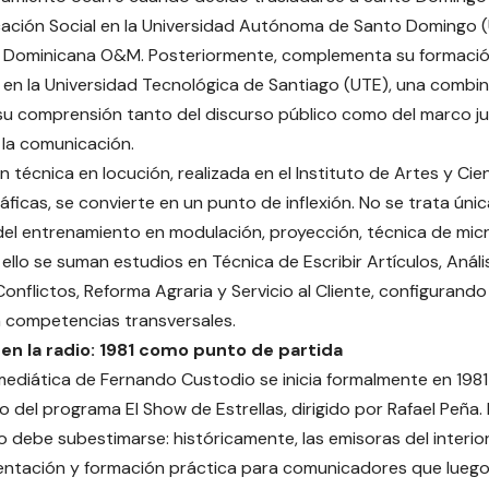
ción Social en la Universidad Autónoma de Santo Domingo (
 Dominicana O&M. Posteriormente, complementa su formación 
en la Universidad Tecnológica de Santiago (UTE), una comb
u comprensión tanto del discurso público como del marco jur
e la comunicación.
 técnica en locución, realizada en el Instituto de Artes y Cie
ficas, se convierte en un punto de inflexión. No se trata ún
 del entrenamiento en modulación, proyección, técnica de mic
 ello se suman estudios en Técnica de Escribir Artículos, Análi
onflictos, Reforma Agraria y Servicio al Cliente, configurando 
n competencias transversales.
s en la radio: 1981 como punto de partida
mediática de Fernando Custodio se inicia formalmente en 1981
o del programa El Show de Estrellas, dirigido por Rafael Peña.
no debe subestimarse: históricamente, las emisoras del interio
ntación y formación práctica para comunicadores que luego 