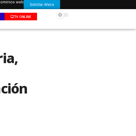
 dominios web
Solicitar Ahora
TV ONLINE
ia,
ación