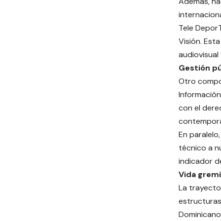
Además, ha 
internacion
Tele Depor
Visión. Est
audiovisual
Gestión pú
Otro compon
Información
con el dere
contempor
En paralelo
técnico a n
indicador d
Vida gremia
La trayecto
estructuras
Dominicanos