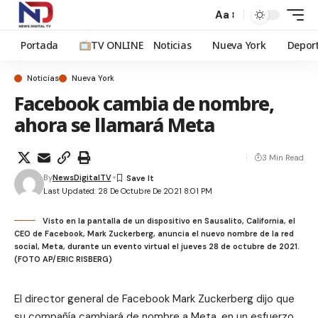
Aa
Portada
TV ONLINE
Noticias
Nueva York
Depor
Noticias
Nueva York
Facebook cambia de nombre,
ahora se llamará Meta
3 Min Read
By
NewsDigitalTV
Last Updated: 28 De Octubre De 2021 8:01 PM
Visto en la pantalla de un dispositivo en Sausalito, California, el
CEO de Facebook, Mark Zuckerberg, anuncia el nuevo nombre de la red
social, Meta, durante un evento virtual el jueves 28 de octubre de 2021.
(FOTO AP/ERIC RISBERG)
El director general de Facebook Mark Zuckerberg dijo que
su compañía cambiará de nombre a Meta, en un esfuerzo