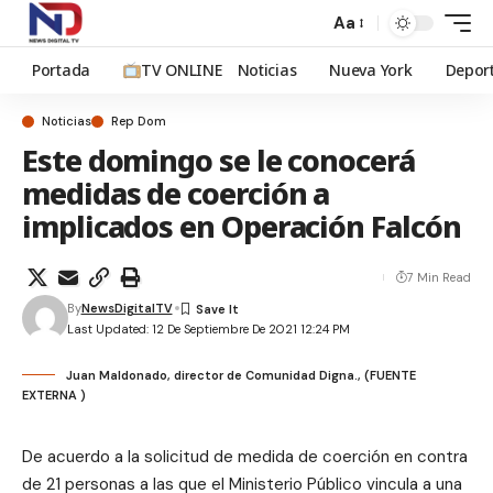
Aa
Portada
TV ONLINE
Noticias
Nueva York
Depor
Noticias
Rep Dom
Este domingo se le conocerá
medidas de coerción a
implicados en Operación Falcón
7 Min Read
By
NewsDigitalTV
Last Updated: 12 De Septiembre De 2021 12:24 PM
Juan Maldonado, director de Comunidad Digna., (FUENTE
EXTERNA )
De acuerdo a la solicitud de medida de coerción en contra
de 21 personas a las que el Ministerio Público vincula a una