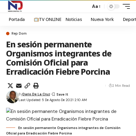
Aa
Portada
TV ONLINE
Noticias
Nueva York
Depor
Rep Dom
En sesión permanente
Organismos integrantes de
Comisión Oficial para
Erradicación Fiebre Porcina
2 Min Read
By
Dario De La Cruz
Last Updated: 5 De Agosto De 2021 2:10 AM
En sesión permanente Organismos integrantes de Comisión
Oficial para Erradicación Fiebre Porcina