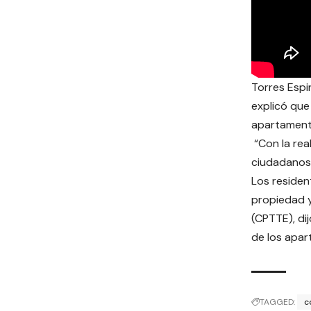
Torres Espi
explicó que
apartament
“Con la rea
ciudadanos 
Los residen
propiedad y
(CPTTE), di
de los apar
TAGGED:
c