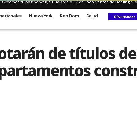
Creamos tu pagina web, tu Emisora o TV en linea, ventas de Hosting &
nacionales
Nueva York
Rep Dom
Salud
Mi Noticias
tarán de títulos def
apartamentos constr