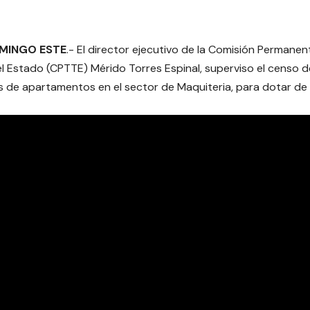
MINGO ESTE
.- El director ejecutivo de la Comisión Permanen
l Estado (CPTTE) Mérido Torres Espinal, superviso el censo de
s de apartamentos en el sector de Maquiteria, para dotar de 