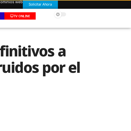
 dominios web
Solicitar Ahora
TV ONLINE
initivos a
uidos por el