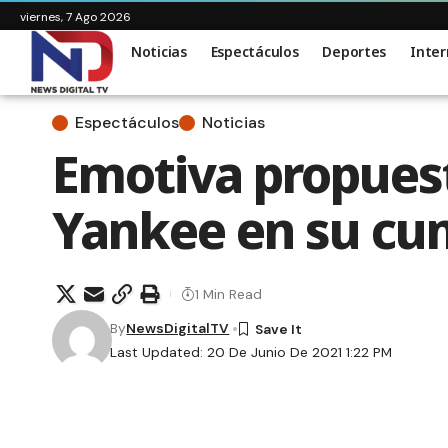
viernes, 7 Ago 2026
Noticias
Espectáculos
Deportes
Inter
Espectáculos
Noticias
Emotiva propuest
Yankee en su cu
1 Min Read
By
NewsDigitalTV
Last Updated: 20 De Junio De 2021 1:22 PM