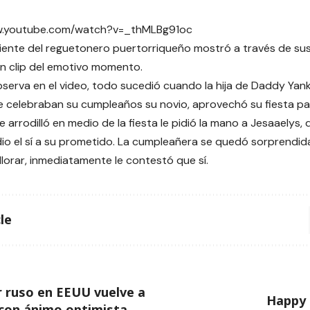
w.youtube.com/watch?v=_thMLBg91oc
ente del reguetonero puertorriqueño mostró a través de su
n clip del emotivo momento.
serva en el video, todo sucedió cuando la hija de Daddy Yank
 celebraban su cumpleaños su novio, aprovechó su fiesta par
e arrodilló en medio de la fiesta le pidió la mano a Jesaaelys
dio el sí a su prometido. La cumpleañera se quedó sorprendid
lorar, inmediatamente le contestó que sí.
le
 ruso en EEUU vuelve a
Happy 
con ánimo optimista