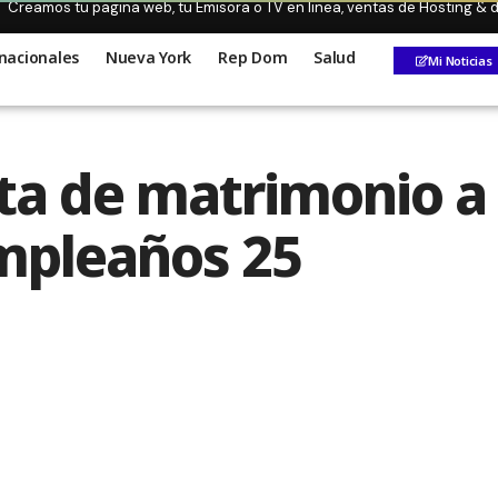
Creamos tu pagina web, tu Emisora o TV en linea, ventas de Hosting &
nacionales
Nueva York
Rep Dom
Salud
Mi Noticias
a de matrimonio a 
mpleaños 25