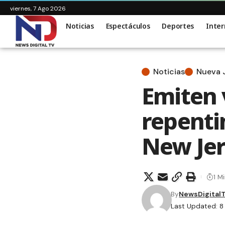
viernes, 7 Ago 2026
Noticias
Espectáculos
Deportes
Inter
Noticias
Nueva 
Emiten 
repenti
New Je
1 M
By
NewsDigital
Last Updated: 8