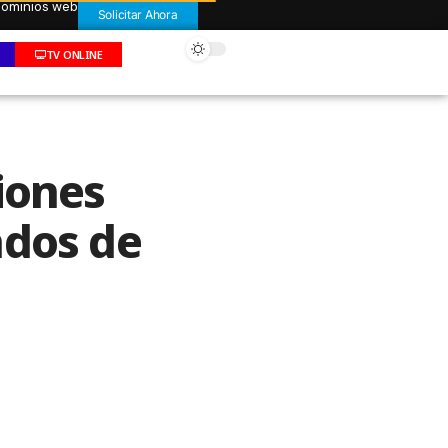
 dominios web
Solicitar Ahora
TV ONLINE
iones
ados de