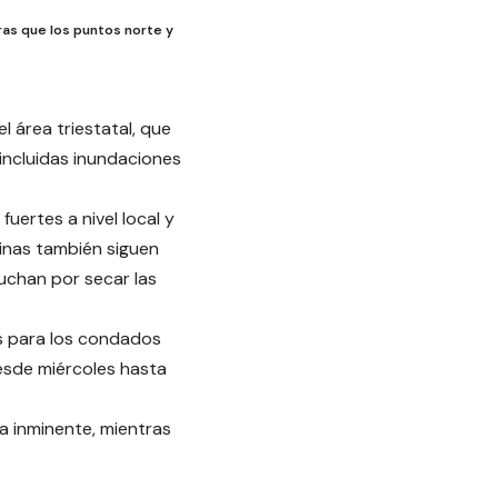
ras que los puntos norte y
 área triestatal, que
ncluidas inundaciones
uertes a nivel local y
inas también siguen
uchan por secar las
as para los condados
esde miércoles hasta
a inminente, mientras