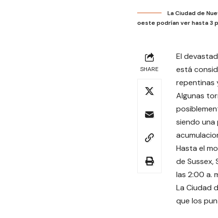
La Ciudad de Nuev
oeste podrían ver hasta 3 p
El devastad
está consi
SHARE
repentinas 
Algunas tor
posiblement
siendo una 
acumulacion
Hasta el mo
de Sussex, 
las 2:00 a. 
La Ciudad d
que los pun