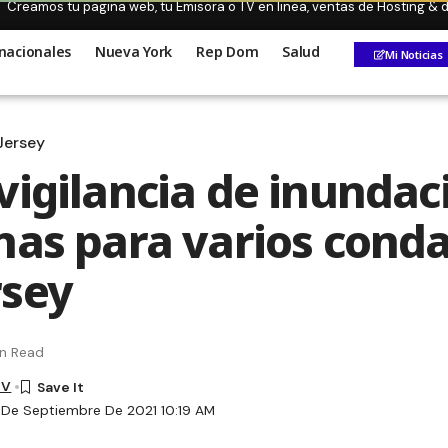
Creamos tu pagina web, tu Emisora o TV en linea, ventas de Hosting &
nacionales
Nueva York
Rep Dom
Salud
Mi Noticias
Jersey
vigilancia de inundac
nas para varios cond
rsey
in Read
TV
 De Septiembre De 2021 10:19 AM