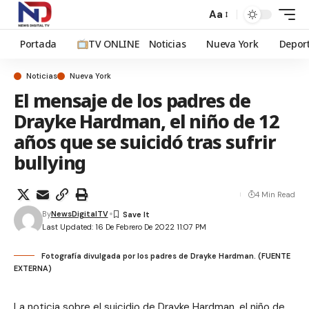
Aa
Portada
TV ONLINE
Noticias
Nueva York
Depor
Noticias
Nueva York
El mensaje de los padres de
Drayke Hardman, el niño de 12
años que se suicidó tras sufrir
bullying
4 Min Read
By
NewsDigitalTV
Last Updated: 16 De Febrero De 2022 11:07 PM
Fotografía divulgada por los padres de Drayke Hardman. (FUENTE
EXTERNA)
La noticia sobre el suicidio de Drayke Hardman, el niño de