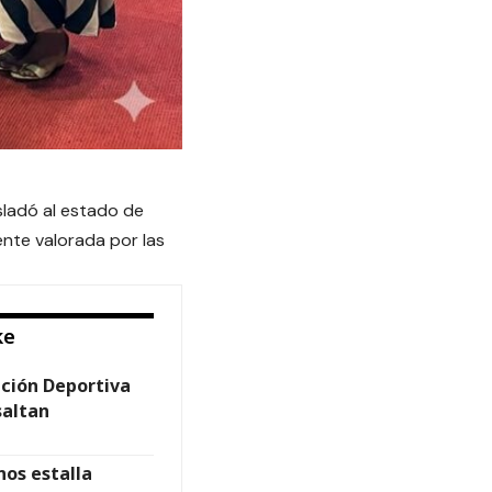
sladó al estado de
nte valorada por las
ke
ción Deportiva
saltan
os estalla