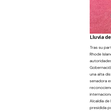
Lluvia d
Tras su par
Rhode Islan
autoridades
Gobernación
una alta dis
senadora es
reconociend
internacion
Alcaldía de 
presidida p