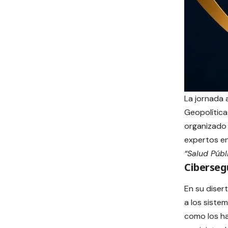
La jornada 
Geopolítica
organizado
expertos en
“Salud Públ
Cibersegu
En su diser
a los siste
como los ha