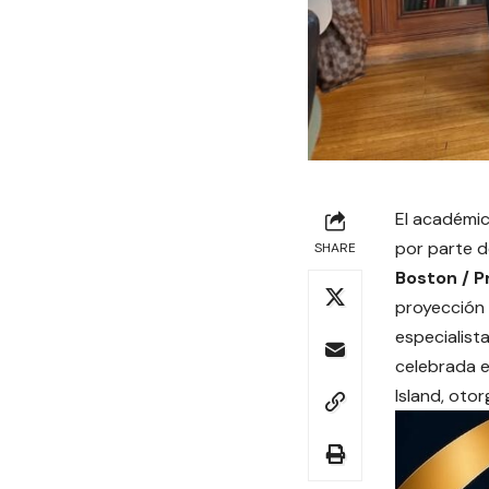
El académic
por parte d
SHARE
Boston / P
proyección 
especialist
celebrada e
Island, oto