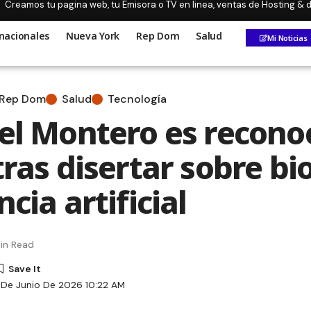
Creamos tu pagina web, tu Emisora o TV en linea, ventas de Hosting &
nacionales
Nueva York
Rep Dom
Salud
Mi Noticias
Rep Dom
Salud
Tecnología
ael Montero es recono
tras disertar sobre bi
ncia artificial
in Read
 De Junio De 2026 10:22 AM