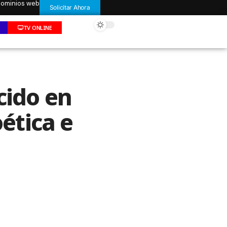
 dominios web
Solicitar Ahora
TV ONLINE
cido en
oética e