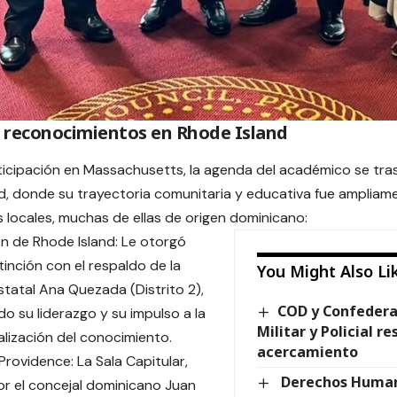
e reconocimientos en Rhode Island
ticipación en Massachusetts, la agenda del académico se tra
d, donde su trayectoria comunitaria y educativa fue ampliame
 locales, muchas de ellas de origen dominicano:
 de Rhode Island: Le otorgó
tinción con el respaldo de la
You Might Also Li
tatal Ana Quezada (Distrito 2),
COD y Confedera
o su liderazgo y su impulso a la
Militar y Policial re
alización del conocimiento.
acercamiento
Providence: La Sala Capitular,
Derechos Human
or el concejal dominicano Juan