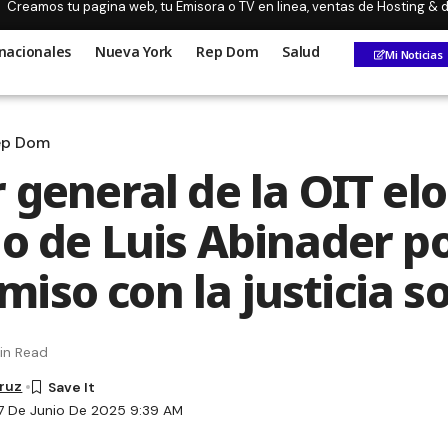
Creamos tu pagina web, tu Emisora o TV en linea, ventas de Hosting &
nacionales
Nueva York
Rep Dom
Salud
Mi Noticias
ep Dom
 general de la OIT el
go de Luis Abinader p
iso con la justicia so
in Read
Cruz
7 De Junio De 2025 9:39 AM