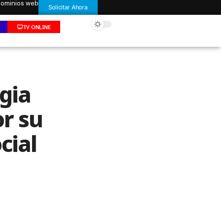
 dominios web
Solicitar Ahora
TV ONLINE
ogia
or su
cial