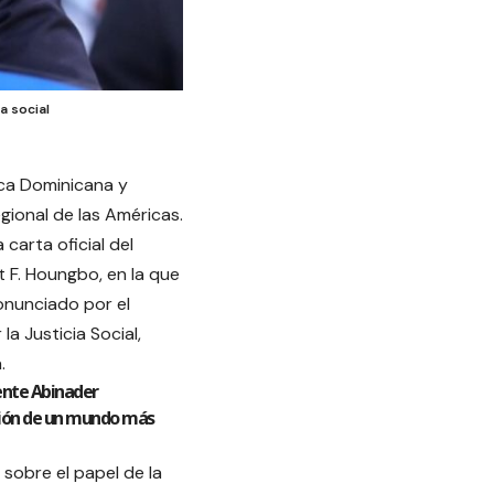
a social
ica Dominicana y
gional de las Américas.
carta oficial del
t F. Houngbo, en la que
onunciado por el
a Justicia Social,
.
dente Abinader
isión de un mundo más
sobre el papel de la