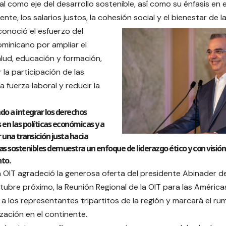
ial como eje del desarrollo sostenible, así como su énfasis en e
nte, los salarios justos, la cohesión social y el bienestar de 
onoció el esfuerzo del
minicano por ampliar el
lud, educación y formación,
 la participación de las
a fuerza laboral y reducir la
do a integrar los derechos
n las políticas económicas y a
 una transición justa hacia
 sostenibles demuestra un enfoque de liderazgo ético y con visión 
to.
a OIT agradeció la generosa oferta del presidente Abinader 
tubre próximo, la Reunión Regional de la OIT para las América
a los representantes tripartitos de la región y marcará el ru
ización en el continente.