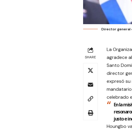
Director general 
La Organiza
agradece al
SHARE
Santo Domin
director gen
expresó su 
mandatario 
celebrado el
En la mis
resonaron
justo e i
Houngbo val