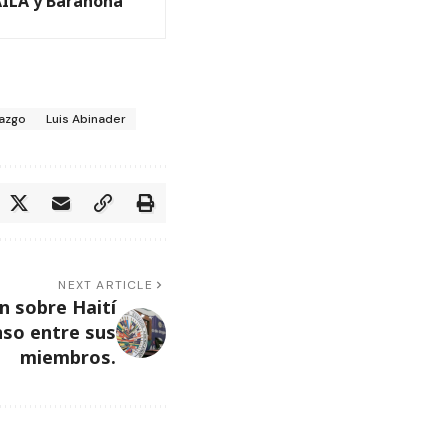
ILA y Barahona
razgo
Luis Abinader
NEXT ARTICLE
n sobre Haití
nso entre sus
miembros.