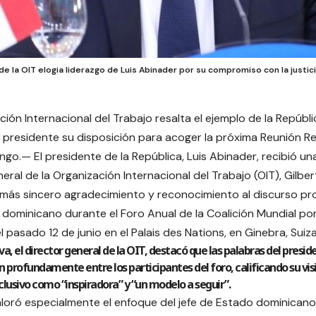
de la OIT elogia liderazgo de Luis Abinader por su compromiso con la justici
ción Internacional del Trabajo resalta el ejemplo de la Repúbl
 presidente su disposición para acoger la próxima Reunión Re
go.— El presidente de la República, Luis Abinader, recibió una 
eral de la Organización Internacional del Trabajo (OIT), Gilber
más sincero agradecimiento y reconocimiento al discurso pr
dominicano durante el Foro Anual de la Coalición Mundial por l
 pasado 12 de junio en el Palais des Nations, en Ginebra, Suiza
iva, el director general de la OIT, destacó que las palabras del presi
 profundamente entre los participantes del foro, calificando su v
nclusivo como “inspiradora” y “un modelo a seguir”.
oró especialmente el enfoque del jefe de Estado dominicano 