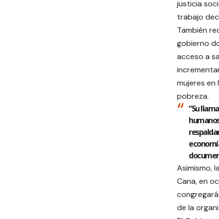
justicia soc
trabajo dece
También rec
gobierno do
acceso a sa
incrementar
mujeres en l
pobreza.
“Su llama
humanos e
respaldar
economías
documen
Asimismo, l
Cana, en oc
congregará 
de la organ