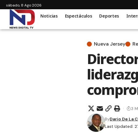
sábado, 8 Ago 2026
Noticias
Espectáculos
Deportes
Inter
Nueva Jersey
R
Director
lideraz
comprom
3 M
By
Dario De La 
Last Updated: 2