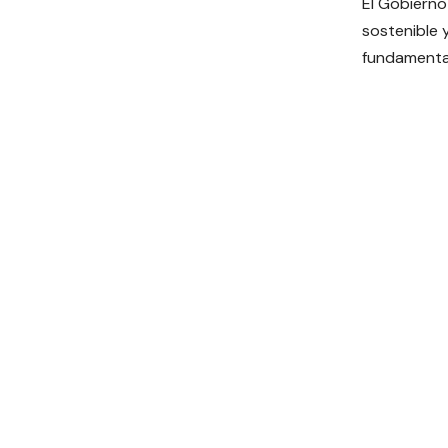
El Gobiern
sostenible 
fundamental