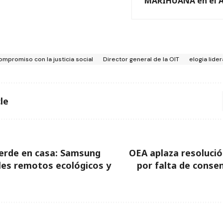
MARIHUANA en el A
ompromiso con la justicia social
Director general de la OIT
elogia lide
le
erde en casa: Samsung
OEA aplaza resolució
les remotos ecológicos y
por falta de conse