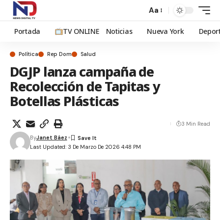
Aa
Portada
TV ONLINE
Noticias
Nueva York
Depor
Política
Rep Dom
Salud
DGJP lanza campaña de
Recolección de Tapitas y
Botellas Plásticas
3 Min Read
By
Janet Báez
Last Updated: 3 De Marzo De 2026 4:48 PM