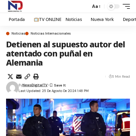
Aa
Portada
TV ONLINE
Noticias
Nueva York
Depor
Noticias
Noticias Internacionales
Detienen al supuesto autor del
atentado con puñal en
Alemania
5 Min Read
By
NewsDigitalTV
Last Updated: 25 De Agosto De 2024 1:48 PM