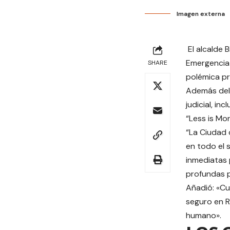
Imagen externa
El alcalde 
Emergencia 
SHARE
polémica pri
Además del 
judicial, in
“Less is Mo
“La Ciudad 
en todo el 
inmediatas 
profundas p
Añadió: «Cu
seguro en R
humano».