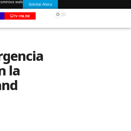
 dominios web
Solicitar Ahora
TV ONLINE
rgencia
n la
and