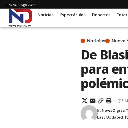
jueves, 6 Ago 2026
Noticias
Espectáculos
Deportes
Inter
Noticias
Nueva 
De Blas
para enf
polémic
3 M
By
NewsDigital
Last Updated: 1