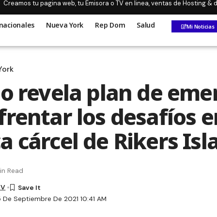
Creamos tu pagina web, tu Emisora o TV en linea, ventas de Hosting &
nacionales
Nueva York
Rep Dom
Salud
Mi Noticias
York
io revela plan de eme
rentar los desafíos e
a cárcel de Rikers Isl
in Read
TV
5 De Septiembre De 2021 10:41 AM