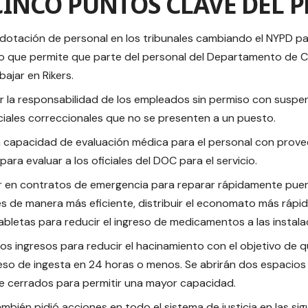
CINCO PUNTOS CLAVE DEL P
a dotación de personal en los tribunales cambiando el NYPD pa
 lo que permite que parte del personal del Departamento de 
bajar en Rikers.
r la responsabilidad de los empleados sin permiso con suspe
iciales correccionales que no se presenten a un puesto.
a capacidad de evaluación médica para el personal con pro
para evaluar a los oficiales del DOC para el servicio.
r en contratos de emergencia para reparar rápidamente puerta
es de manera más eficiente, distribuir el economato más rápi
abletas para reducir el ingreso de medicamentos a las instala
los ingresos para reducir el hacinamiento con el objetivo de 
eso de ingesta en 24 horas o menos. Se abrirán dos espacios d
 cerrados para permitir una mayor capacidad.
ambién pidió acciones en todo el sistema de justicia en las sig