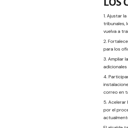
LOS 
Ajustar l
tribunales,
vuelva a tra
Fortalece
para los of
Ampliar l
adicionales 
Participa
instalacion
correo en t
Acelerar 
por el proc
actualmente
El alcalde t