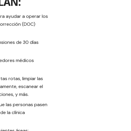
LAN:
ra ayudar a operar los
Corrección (DOC)
nsiones de 30 días
veedores médicos
s rotas, limpiar las
damente, escanear el
ciones, y más.
que las personas pasen
e la clínica
uientes áreas: