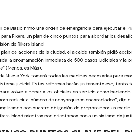
Bill de Blasio firmó una orden de emergencia para ejecutar el 
para Rikers, un plan de cinco puntos para abordar los desafí
sión de Rikers Island.
plan de acciones de la ciudad, el alcalde también pidió accio
cluida la programación inmediata de 500 casos judiciales y la 
re” (Menos, es Más).
de Nueva York tomará todas las medidas necesarias para man
sistema judicial. Estas reformas harán justamente eso, tant
para volver a poner a los oficiales en servicio como haciend
ara reducir el número de neoyorquinos encarcelados”, dijo el al
mpliremos con nuestra obligación de proporcionar un medio 
ikers Island mientras nos orientamos hacia un sistema de just