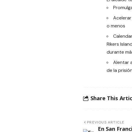
Promulga
Acelerar
o menos
Calendar
Rikers Isla
durante má
Alentar a
de la prisió
Share This Artic
PREVIOUS ARTICLE
En San Franc