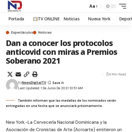
Aa
Portada
TV ONLINE
Noticias
Nueva York
Depor
Espectáculos
Noticias
Dan a conocer los protocolos
anticovid con miras a Premios
Soberano 2021
4 Min Read
By
NewsDigitalTV
Last Updated: 1 De Junio De 2021 10:51 AM
También informan que las medallas de los nominados serán
entregadas en una fecha que se anunciará próximamente.
New York.-La Cervecería Nacional Dominicana y la
Asociación de Cronistas de Arte (Acroarte) emitieron un