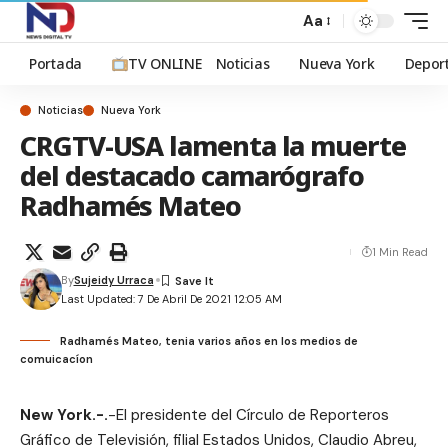
Aa
Portada
TV ONLINE
Noticias
Nueva York
Depor
Noticias
Nueva York
CRGTV-USA lamenta la muerte
del destacado camarógrafo
Radhamés Mateo
1 Min Read
By
Sujeidy Urraca
Last Updated: 7 De Abril De 2021 12:05 AM
Radhamés Mateo, tenia varios años en los medios de
comuicacíon
New York.-.
-El presidente del Círculo de Reporteros
Gráfico de Televisión, filial Estados Unidos, Claudio Abreu,