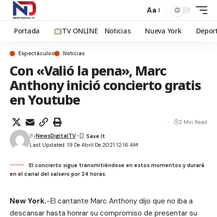
Aa
Portada
TV ONLINE
Noticias
Nueva York
Depor
Espectáculos
Noticias
Con «Valió la pena», Marc
Anthony inició concierto gratis
en Youtube
2 Min Read
By
NewsDigitalTV
Last Updated: 19 De Abril De 2021 12:16 AM
El concierto sigue transmitiéndose en estos momentos y durará
en el canal del salsero por 24 horas.
New York.
-El cantante
Marc Anthony dijo que no iba a
descansar hasta honrar su compromiso de presentar su