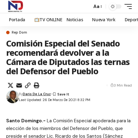
Aa
Portada
TV ONLINE
Noticias
Nueva York
Depor
Rep Dom
Comisión Especial del Senado
recomendará devolver a la
Cámara de Diputados las ternas
del Defensor del Pueblo
3 Min Read
By
Dario De La Cruz
Last Updated: 26 De Marzo De 2021 8:32 PM
Santo Domingo.-
La Comisión Especial apoderada para la
elección de los miembros del Defensor del Pueblo, que
preside el senador Lic. Ricardo de los Santos (Sánchez