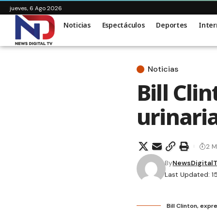
jueves, 6 Ago 2026
Noticias
Espectáculos
Deportes
Inter
Noticias
Bill Cli
urinari
2 M
By
NewsDigital
Last Updated: 1
Bill Clinton, ex