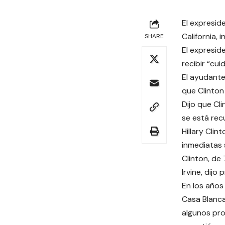
El expreside
California, 
SHARE
El expresid
recibir “cui
El ayudante
que Clinton
Dijo que Cl
se está rec
Hillary Clin
inmediatas s
Clinton, de
Irvine, dij
En los años
Casa Blanca
algunos pro