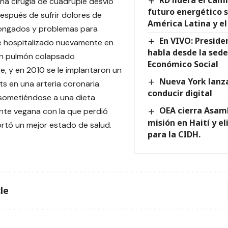
RD lidera el cam
na cirugía de cuádruple desvío
futuro energético 
espués de sufrir dolores de
América Latina y el
ongados y problemas para
En VIVO: Presid
ue hospitalizado nuevamente en
habla desde la sede
n pulmón colapsado
Económico Social
e, y en 2010 se le implantaron un
Nueva York lanza
ts en una arteria coronaria.
conducir digital
sometiéndose a una dieta
OEA cierra Asam
nte vegana con la que perdió
misión en Haití y e
rtó un mejor estado de salud.
para la CIDH.
le