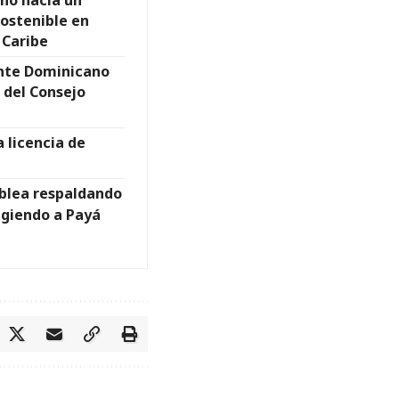
ino hacia un
sostenible en
 Caribe
ente Dominicano
 del Consejo
 licencia de
blea respaldando
ligiendo a Payá