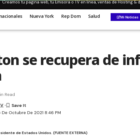
Creamos tu pagina web, tu Emisora o TV en linea, ventas de Hosting &
nacionales
Nueva York
Rep Dom
Salud
Mi Noticias
nton se recupera de in
a
in Read
TV
5 De Octubre De 2021 8:46 PM
presidente de Estados Unidos. (FUENTE EXTERNA)