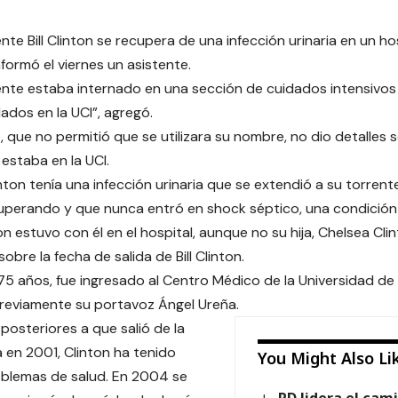
nte Bill Clinton se recupera de una infección urinaria en un ho
informó el viernes un asistente.
ente estaba internado en una sección de cuidados intensivos d
dados en la UCI”, agregó.
, que no permitió que se utilizara su nombre, no dio detalles s
 estaba en la UCI.
inton tenía una infección urinaria que se extendió a su torren
uperando y que nunca entró en shock séptico, una condición 
ton estuvo con él en el hospital, aunque no su hija, Chelsea Cli
obre la fecha de salida de Bill Clinton.
 75 años, fue ingresado al Centro Médico de la Universidad de
o previamente su portavoz Ángel Ureña.
 posteriores a que salió de la
 en 2001, Clinton ha tenido
You Might Also Li
blemas de salud. En 2004 se