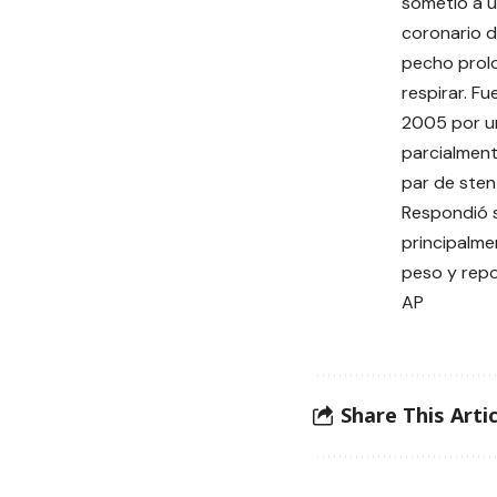
sometió a u
coronario d
pecho prol
respirar. F
2005 por u
parcialment
par de sten
Respondió 
principalme
peso y repo
AP
Share This Artic