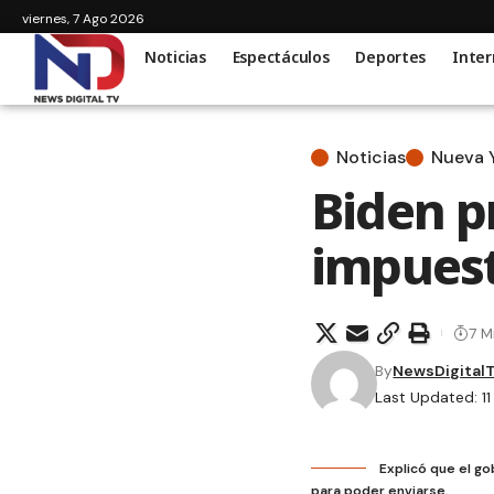
viernes, 7 Ago 2026
Noticias
Espectáculos
Deportes
Inter
Noticias
Nueva 
Biden p
impuest
7 M
By
NewsDigital
Last Updated: 11
Explicó que el g
para poder enviarse.