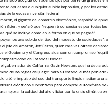
a ha sido acogida con buenos ojos por parte de grandes em
mente opuestas a cualquier subida impositiva, y por los estad
as de la escasa inversión federal.
mazon, el gigante del comercio electrónico, respaldó la apue
ión Biden, y señaló que “requerirá concesiones por todas las 
bre qué se incluye como en la forma en que se pagará”.
poyamos una subida del tipo del impuesto de sociedades”, 
el jefe de Amazon, Jeff Bezos, quien rara vez ofrece declarac
ue el Gobierno y el Congreso alcancen un compromiso “equi
 competitividad de Estados Unidos”.
, el gobernador de California, Gavin Newsom, que ha declarado
ambio de las reglas del juego” para su estado, el más poblado
o citó el impulso del uso del transporte limpio mediante un
hículos eléctricos e incentivos para comprar automóviles de 
ara mejorar la calidad del aire y lidiar con la crisis climática en