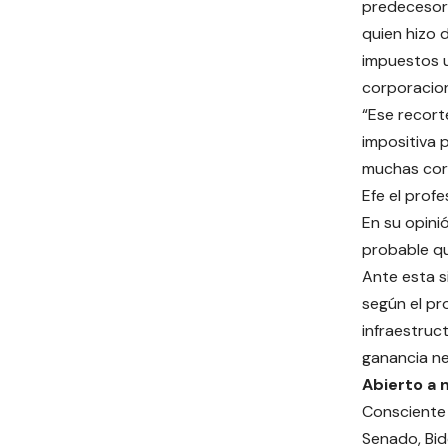
predecesor
quien hizo 
impuestos u
corporacion
“Ese recort
impositiva 
muchas corp
Efe el prof
En su opinió
probable qu
Ante esta s
según el pr
infraestruc
ganancia ne
Abierto a 
Consciente 
Senado, Bid