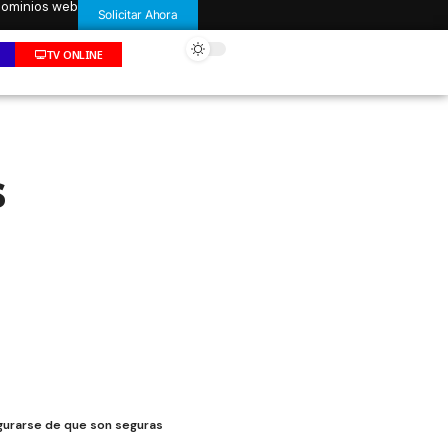
 dominios web
Solicitar Ahora
TV ONLINE
s
egurarse de que son seguras