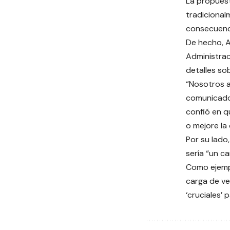
La propuest
tradicional
consecuenci
De hecho, A
Administrac
detalles so
“Nosotros a
comunicado 
confió en q
o mejore la
Por su lado
sería “un c
Como ejempl
carga de ve
‘cruciales’ p