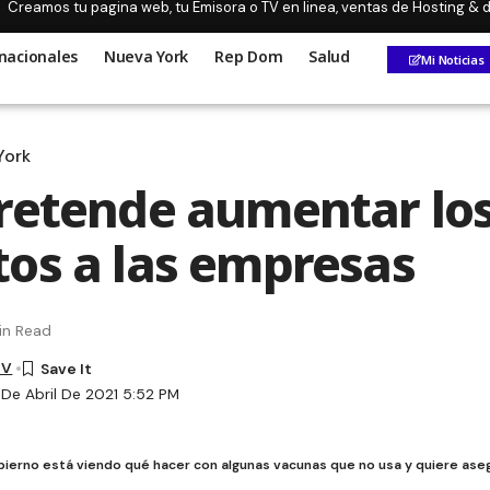
Creamos tu pagina web, tu Emisora o TV en linea, ventas de Hosting &
nacionales
Nueva York
Rep Dom
Salud
Mi Noticias
York
retende aumentar lo
os a las empresas
in Read
TV
 De Abril De 2021 5:52 PM
obierno está viendo qué hacer con algunas vacunas que no usa y quiere as