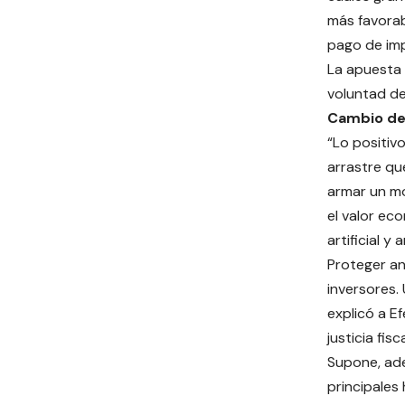
más favorabl
pago de im
La apuesta 
voluntad de
Cambio de
“Lo positiv
arrastre qu
armar un mo
el valor ec
artificial y
Proteger an
inversores.
explicó a E
justicia fis
Supone, ade
principales