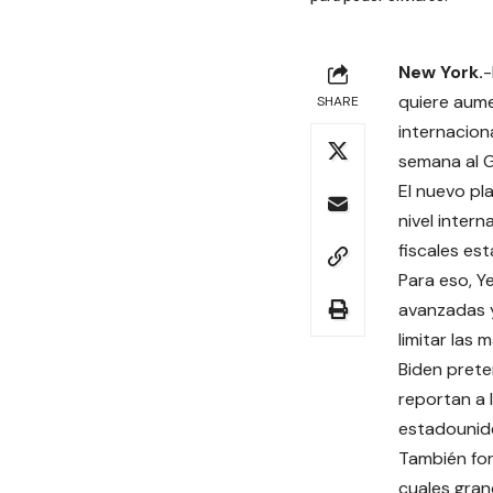
New York.
-
quiere aume
SHARE
internacion
semana al 
El nuevo pl
nivel intern
fiscales est
Para eso, Y
avanzadas y
limitar las 
Biden prete
reportan a 
estadounid
También for
cuales gran