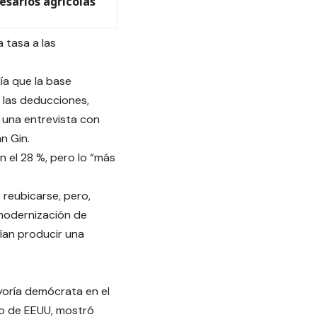
esarios agrícolas
 tasa a las
ía que la base
e las deducciones,
 una entrevista con
n Gin.
n el 28 %, pero lo “más
reubicarse, pero,
 modernización de
rían producir una
yoría demócrata en el
so de EEUU, mostró