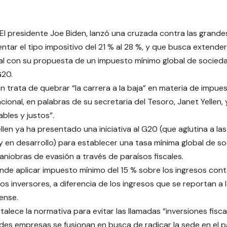
El presidente Joe Biden, lanzó una cruzada contra las grand
ntar el tipo impositivo del 21 % al 28 %, y que busca extender
al con su propuesta de un impuesto mínimo global de socie
G20.
an trata de quebrar “la carrera a la baja” en materia de impu
acional, en palabras de su secretaria del Tesoro, Janet Yellen,
ables y justos”.
ellen ya ha presentado una iniciativa al G20 (que aglutina a l
 en desarrollo) para establecer una tasa mínima global de s
maniobras de evasión a través de paraísos fiscales.
nde aplicar impuesto mínimo del 15 % sobre los ingresos cont
los inversores, a diferencia de los ingresos que se reportan a
ense.
talece la normativa para evitar las llamadas “inversiones fisca
des empresas se fusionan en busca de radicar la sede en el pa