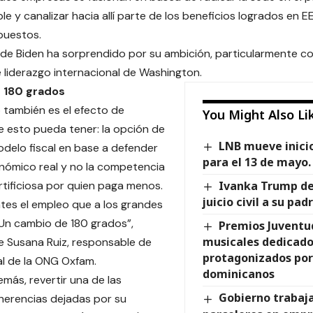
e y canalizar hacia allí parte de los beneficios logrados en E
puestos.
de Biden ha sorprendido por su ambición, particularmente c
 liderazgo internacional de Washington.
 180 grados
o también es el efecto de
You Might Also Li
e esto pueda tener: la opción de
LNB mueve inicio
delo fiscal en base a defender
para el 13 de mayo.
onómico real y no la competencia
 artificiosa por quien paga menos.
Ivanka Trump de
juicio civil a su p
tes el empleo que a los grandes
 Un cambio de 180 grados”,
Premios Juventu
musicales dedicado
fe Susana Ruiz, responsable de
protagonizados por
cal de la ONG Oxfam.
dominicanos
más, revertir una de las
Gobierno trabaja
 herencias dejadas por su