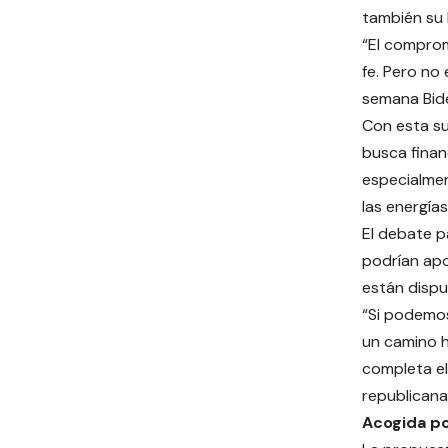
también su 
“El comprom
fe. Pero no
semana Bide
Con esta su
busca finan
especialmen
las energía
El debate p
podrían apo
están dispu
“Si podemos
un camino h
completa eli
republicana
Acogida p