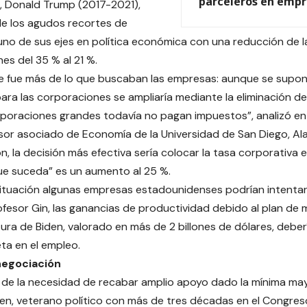
parceleros en empr
, Donald Trump (2017-2021),
de los agudos recortes de
no de sus ejes en política económica con una reducción de la
es del 35 % al 21 %.
e fue más de lo que buscaban las empresas: aunque se supon
para las corporaciones se ampliaría mediante la eliminación d
oraciones grandes todavía no pagan impuestos”, analizó en
esor asociado de Economía de la Universidad de San Diego, Ala
n, la decisión más efectiva sería colocar la tasa corporativa e
e suceda” es un aumento al 25 %.
ituación algunas empresas estadounidenses podrían intentar 
ofesor Gin, las ganancias de productividad debido al plan de
tura de Biden, valorado en más de 2 billones de dólares, debe
ta en el empleo.
negociación
de la necesidad de recabar amplio apoyo dado la mínima ma
en, veterano político con más de tres décadas en el Congre