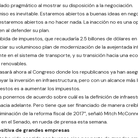
lado pragmático al mostrar su disposición a la negociación.
iso es inevitable. Estaremos abiertos a buenas ideas en ne
 estaremos abiertos a no hacer nada. La inacción no es una op
n al defender su plan.
bida de impuestos, que recaudaría 2.5 billones de dólares en
ciar su voluminoso plan de modernización de la avejentada in
te en el sistema de transporte, y su transición hacia una e
s renovables.
asará ahora al Congreso donde los republicanos ya han aseg
yar la inversión en infraestructura, pero con un alcance más l
estos es a aumentar los impuestos.
 ponernos de acuerdo sobre cuál es la definición de infraes
acia adelante. Pero tiene que ser financiado de manera creíbl
minación de la reforma fiscal de 2017”, señaló Mitch McConnell
 en el Senado, en rueda de prensa esta semana.
ositiva de grandes empresas