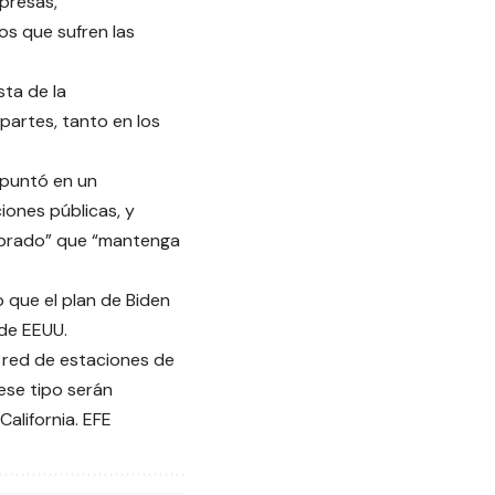
presas,
os que sufren las
sta de la
partes, tanto en los
apuntó en un
iones públicas, y
librado” que “mantenga
 que el plan de Biden
 de EEUU.
a red de estaciones de
ese tipo serán
 California. EFE