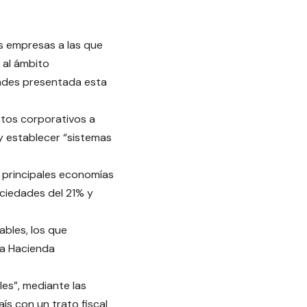
es empresas a las que
 al ámbito
dades presentada esta
estos corporativos a
 y establecer “sistemas
as principales economías
ociedades del 21% y
ables, los que
 la Hacienda
les”, mediante las
ís con un trato fiscal