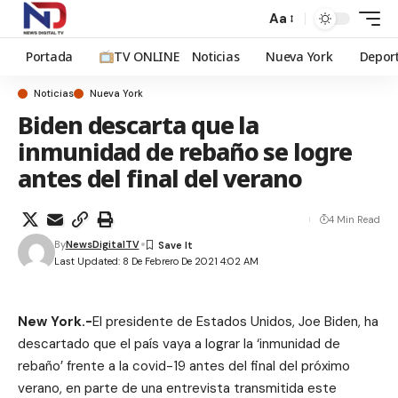
Aa
Portada
TV ONLINE
Noticias
Nueva York
Depor
Noticias
Nueva York
Biden descarta que la
inmunidad de rebaño se logre
antes del final del verano
4 Min Read
By
NewsDigitalTV
Last Updated: 8 De Febrero De 2021 4:02 AM
New York.-
El presidente de Estados Unidos, Joe Biden, ha
descartado que el país vaya a lograr la ‘inmunidad de
rebaño’ frente a la covid-19 antes del final del próximo
verano, en parte de una entrevista transmitida este