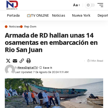
Aa
Portada
TV ONLINE
Noticias
Nueva York
Depor
Noticias
Rep Dom
Armada de RD hallan unas 14
osamentas en embarcación en
Rio San Juan
1 Min Read
By
NewsDigitalTV
Last Updated: 7 De Agosto De 2024 11:11 AM