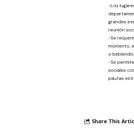
-Los lugare
departament
grandes eve
reunión soci
-Se requeri
momento, e
o bebiendo
-Se permite
sociales co
pautas estr
Share This Artic