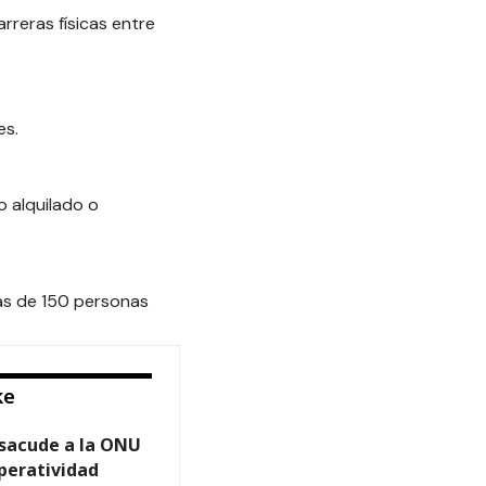
rreras físicas entre
es.
o alquilado o
ás de 150 personas
ke
a sacude a la ONU
peratividad