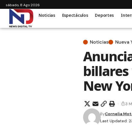
sábado, 8 Ago 2026
Noticias
Espectáculos
Deportes
Inter
Noticias
Nueva 
Anuncia
billare
New Yo
3 M
By
Cornelia Mot
Last Updated: 2