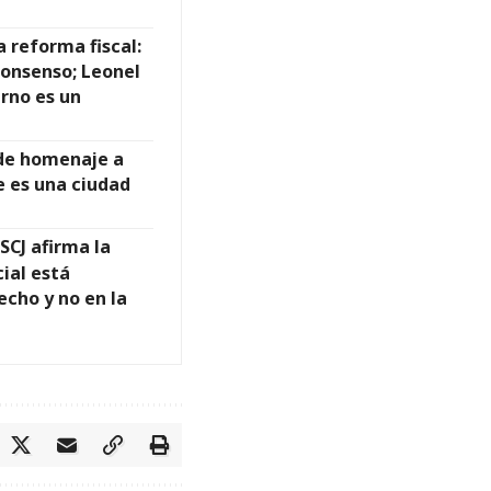
a reforma fiscal:
consenso; Leonel
rno es un
nde homenaje a
 es una ciudad
SCJ afirma la
ial está
echo y no en la