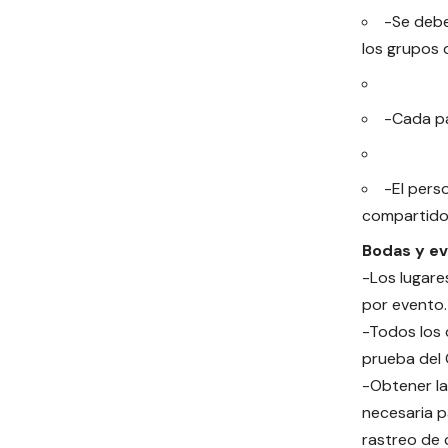
-Se debe
los grupos 
-Cada pa
-El pers
compartido
Bodas y e
-Los lugare
por evento.
-Todos los 
prueba del 
-Obtener la
necesaria p
rastreo de 