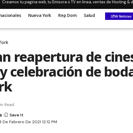
Creamos tu pagina web, tu Emisora o TV en linea, ventas de Hosting &
nacionales
Nueva York
Rep Dom
Salud
Mi Noticias
York
n reapertura de cine
s y celebración de bod
rk
in Read
a
3 De Febrero De 2021 12:12 PM