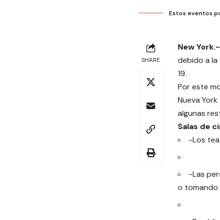
Estos eventos po
New York.-
debido a la
SHARE
19.
Por este mo
Nueva York 
algunas res
Salas de c
-Los tea
-Las per
o tomando 