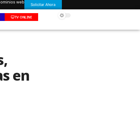
 dominios web
Solicitar Ahora
TV ONLINE
s,
as en