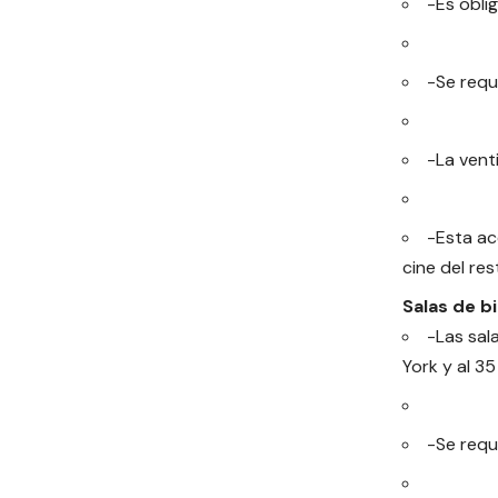
-Es obli
-Se requ
-La vent
-Esta ac
cine del re
Salas de bil
-Las sal
York y al 3
-Se requ