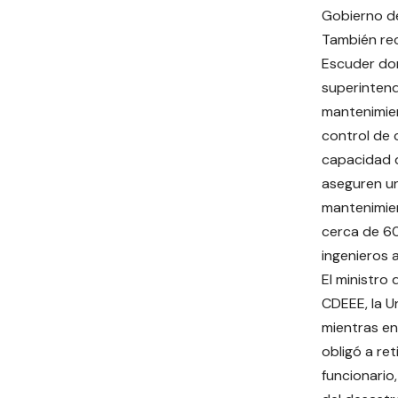
Gobierno de
También rec
Escuder don
superinten
mantenimien
control de c
capacidad 
aseguren u
mantenimien
cerca de 60
ingenieros 
El ministro
CDEEE, la U
mientras en
obligó a re
funcionario