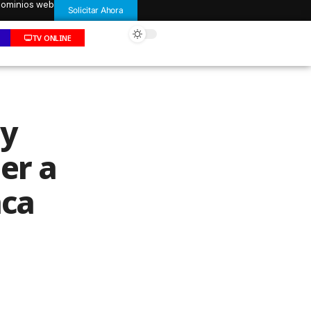
 dominios web
Solicitar Ahora
TV ONLINE
ty
er a
aca