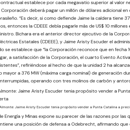
ontractual establece por cada megavatio superior al valor n
a Corporación deberá pagar un millón de dólares adicional e
rasileño. “Es decir, si como defiende Jaime la caldera tiene 
, entonces la CDEEE debía pagarle más de US$ 10 millones 
inistro. Bichara era el anterior director ejecutivo de la Corp
éctricas Estatales (CDEEE), y Jaime Aristy Escuder el adminis
do se establece que “la Corporación reconoce que en fecha 
ugar, a satisfacción de la Corporación, el cuarto Evento Acti
istentes”, refiriéndose al hecho de que la unidad 2 ha alcan
 o mayor a 376 MW (máxima carga nominal) de generación du
interrumpidas, operando con tres molinos de carbón y antor
Almonte: Jaime Aristy Escuder tenia propósito vender a Punta Catalina a prec
 de Energía y Minas expone su parecer de las razones por las 
tiene una posición de defensa a Odebrecht, afirmando que 