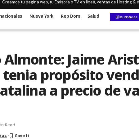
Creamos tu pagina web, tu Emisora o TV en linea, ventas de Hosting &
nacionales
Nueva York
Rep Dom
Salud
Mi Noticias
 Almonte: Jaime Aris
 tenia propósito vend
atalina a precio de v
in Read
Cruz