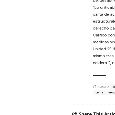
del desastr
“Lo critica
carta de ac
estructural
derecho par
Calificó co
medidas sin
Unidad 2”. 
mismo tres 
caldera 2, 
TAGGED:
a
tenia
ven
Share This Artic