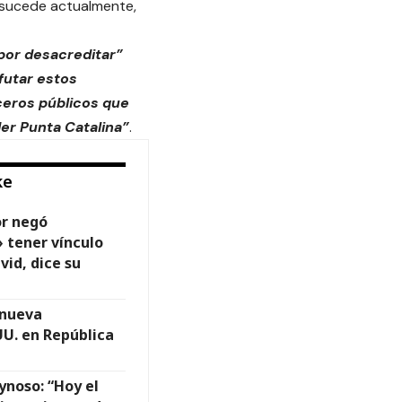
 y sucede actualmente,
 por desacreditar”
futar estos
ceros públicos que
er Punta Catalina”
.
ke
or negó
 tener vínculo
vid, dice su
 nueva
UU. en República
ynoso: “Hoy el