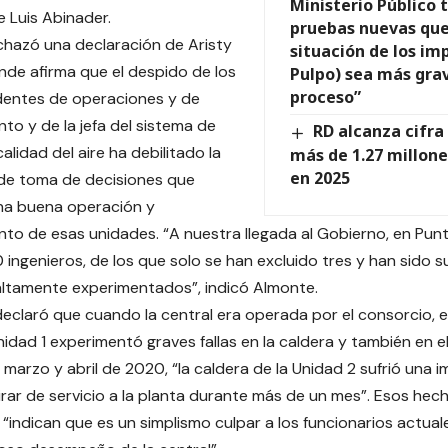
Ministerio Público 
 Luis Abinader.
pruebas nuevas que
hazó una declaración de Aristy
situación de los im
de afirma que el despido de los
Pulpo) sea más grav
proceso”
dentes de operaciones y de
to y de la jefa del sistema de
RD alcanza cifra
alidad del aire ha debilitado la
más de 1.27 millone
en 2025
de toma de decisiones que
na buena operación y
to de esas unidades. “A nuestra llegada al Gobierno, en Pun
 ingenieros, de los que solo se han excluido tres y han sido s
altamente experimentados”, indicó Almonte.
 declaró que cuando la central era operada por el consorcio, 
nidad 1 experimentó graves fallas en la caldera y también en 
 marzo y abril de 2020, “la caldera de la Unidad 2 sufrió una i
tirar de servicio a la planta durante más de un mes”. Esos hec
, “indican que es un simplismo culpar a los funcionarios actua