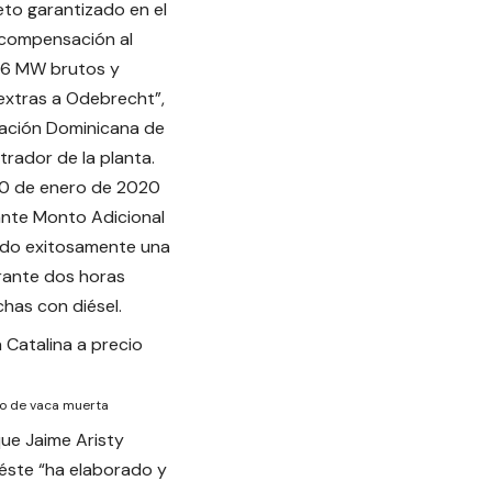
eto garantizado en el
n compensación al
376 MW brutos y
extras a Odebrecht”,
oración Dominicana de
trador de la planta.
10 de enero de 2020
vante Monto Adicional
zado exitosamente una
rante dos horas
chas con diésel.
io de vaca muerta
que Jaime Aristy
éste “ha elaborado y