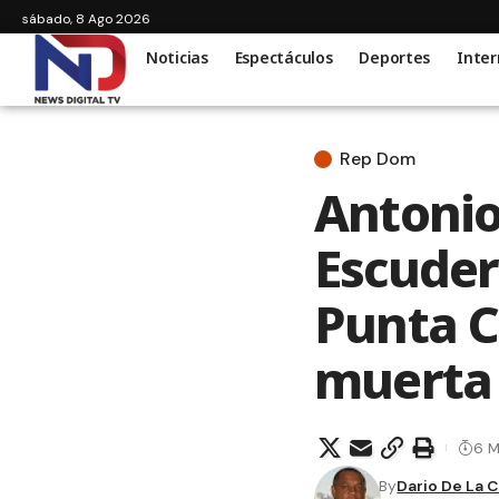
sábado, 8 Ago 2026
Noticias
Espectáculos
Deportes
Inter
Rep Dom
Antonio
Escuder
Punta C
muerta
6 M
By
Dario De La 