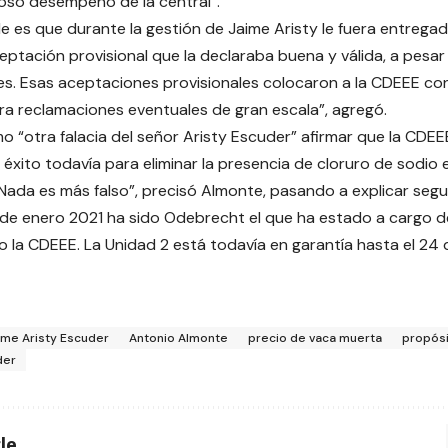
oso desempeño de la central”.
ble es que durante la gestión de Jaime Aristy le fuera entrega
eptación provisional que la declaraba buena y válida, a pesar 
es. Esas aceptaciones provisionales colocaron a la CDEEE cont
a reclamaciones eventuales de gran escala”, agregó.
mo “otra falacia del señor Aristy Escuder” afirmar que la CD
 éxito todavía para eliminar la presencia de cloruro de sodio e
“Nada es más falso”, precisó Almonte, pasando a explicar seg
de enero 2021 ha sido Odebrecht el que ha estado a cargo de
no la CDEEE. La Unidad 2 está todavía en garantía hasta el 24 
ime Aristy Escuder
Antonio Almonte
precio de vaca muerta
propós
der
le