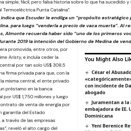
na simple, fácil, pero falsa historia sobre lo que ha sucedido
al Termoeléctrica Punta Catalina”.
 indica que Escuder le endilga un “propósito estratégico
lina. para luego “venderla a precio de vaca muerta”. Al re
, Almonte recuerda haber sido “uno de los primeros vo
durante 2019 la intención del Gobierno de Medina de vend
era promovida, entre otros, por
ime Aristy, e incluía ceder la
You Might Also Li
 central por tan solo US$ 308.5
César el Abusad
una firma privada para que, con la
«categóricamente»
 la misma central, el ente privado
con incidente de Da
un préstamo en la banca
abogado
al por US$ 1,750 millones y luego
Juramentan a la
contrato de venta de energía por
embajadora de EE. 
 garantía del Estado
Dominicana
 a través de las empresas
Yeni Berenice Re
as”, reveló el alto cargo del