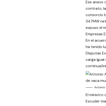
Ese anexo c
contrato, l
consorcio b
347MW netos
expuso el m
Empresas El
En el acuer
ha tenido l
Disputas Ex
carga igual
continua/in
Antonio 
El ministro
Escuder man