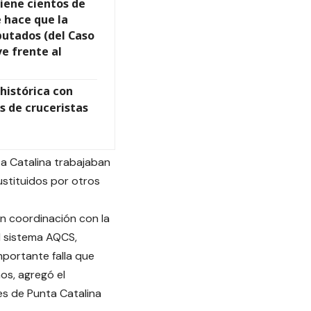
tiene cientos de
 hace que la
putados (del Caso
e frente al
 histórica con
s de cruceristas
ta Catalina trabajaban
ustituidos por otros
en coordinación con la
el sistema AQCS,
mportante falla que
hos, agregó el
les de Punta Catalina