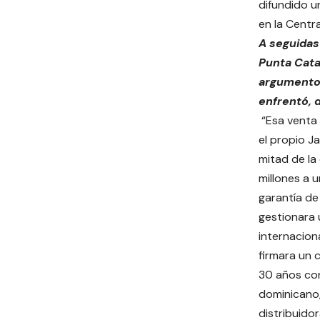
difundido u
en la Centr
A seguidas
Punta Cata
argumentos
enfrentó, 
“Esa venta 
el propio Ja
mitad de la
millones a 
garantía de
gestionara 
internacion
firmara un 
30 años con
dominicano,
distribuidor