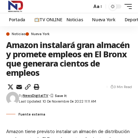
Aa
Portada
TV ONLINE
Noticias
Nueva York
Depor
Noticias
Nueva York
Amazon instalará gran almacén
y promete empleos en El Bronx
que generara cientos de
empleos
3 Min Read
By
NewsDigitalTV
Last Updated: 10 De Noviembre De 2022 11:11 AM
Fuente externa
Amazon tiene previsto instalar un almacén de distribución