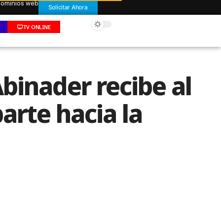
 dominios web
Solicitar Ahora
TV ONLINE
binader recibe al
arte hacia la