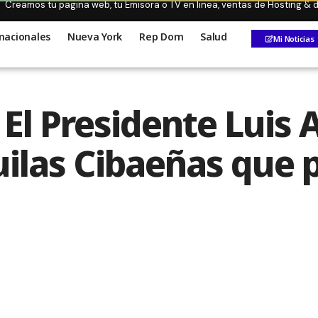
Creamos tu pagina web, tu Emisora o TV en linea, ventas de Hosting &
nacionales
Nueva York
Rep Dom
Salud
Mi Noticias
l Presidente Luis A
ilas Cibaeñas que p