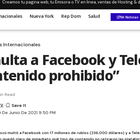
Creamos tu pagina web, tu Emisora o TV en linea, ventas de Hosting &
nacionales
Nueva York
Rep Dom
Salud
Mi Noticias
s Internacionales
ulta a Facebook y Te
ntenido prohibido”
in Read
TV
0 De Junio De 2021 9:50 PM
oscú multó a Facebook con 17 millones de rublos (236,000 dólares) y a Tel
o quedó claro de inmediato qué tipo de contenido no retiraron las platafo