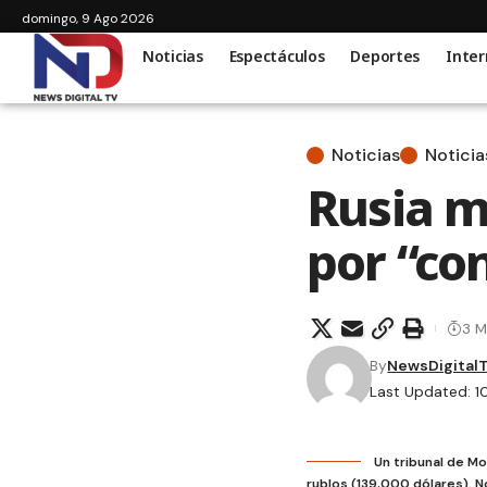
domingo, 9 Ago 2026
Noticias
Espectáculos
Deportes
Inter
Noticias
Noticia
Rusia m
por “co
3 M
By
NewsDigital
Last Updated: 1
Un tribunal de M
rublos (139,000 dólares). N