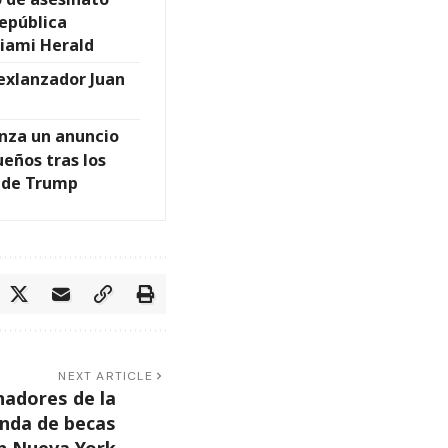
epública
iami Herald
exlanzador Juan
anza un anuncio
ueños tras los
n de Trump
NEXT ARTICLE
nadores de la
nda de becas
en Nueva York