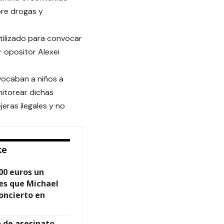
bre drogas y
utilizado para convocar
r opositor Alexei
vocaban a niños a
nitorear dichas
jeras ilegales y no
ke
00 euros un
les que Michael
oncierto en
 de asesinato