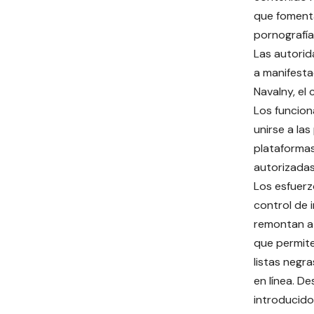
que fomenta
pornografía 
Las autorid
a manifestac
Navalny, el
Los funcion
unirse a la
plataformas 
autorizadas
Los esfuerz
control de i
remontan a
que permite
listas negr
en línea. D
introducido