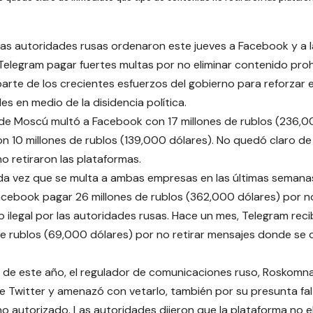
as autoridades rusas ordenaron este jueves a Facebook y a l
 Telegram pagar
fuertes multas por no eliminar contenido pro
parte de los crecientes esfuerzos del gobierno para reforzar e
es en medio de la disidencia política.
 de Moscú multó a Facebook con 17 millones de rublos (236,0
n 10 millones de rublos (139,000 dólares).
No quedó claro de
o retiraron las plataformas.
da vez que se multa a ambas empresas en las últimas semanas.
cebook pagar 26 millones de rublos (362,000 dólares) por no
 ilegal por las autoridades rusas. Hace un mes, Telegram reci
de rublos (69,000 dólares) por no retirar mensajes donde se
s de este año, el regulador de comunicaciones ruso, Roskomna
e Twitter y amenazó con vetarlo, también por su presunta fal
o autorizado. Las autoridades dijeron que la plataforma no e