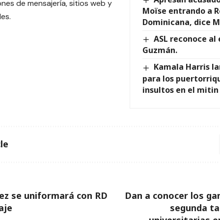
ones de mensajería, sitios web y
Moïse entrando a R
les.
Dominicana, dice M
ASL reconoce al 
Guzmán.
Kamala Harris l
para los puertorriq
insultos en el miti
le
uez se uniformará con RD
Dan a conocer los ga
aje
segunda ta
universitarias 