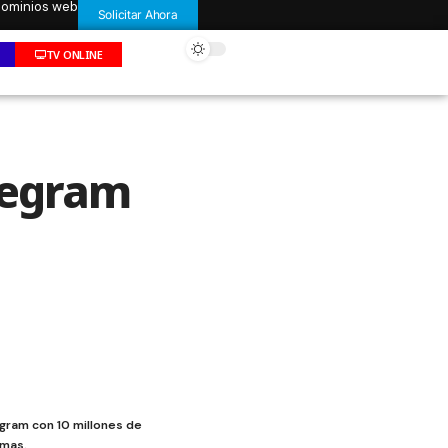
 dominios web
Solicitar Ahora
TV ONLINE
legram
egram con 10 millones de
rmas.