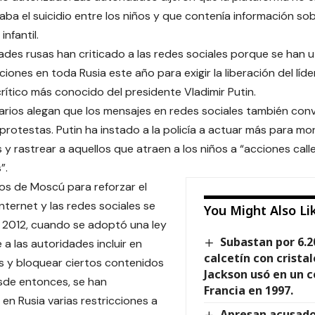
ba el suicidio entre los niños y que contenía información so
infantil.
ades rusas han criticado a las redes sociales porque se han 
iones en toda Rusia este año para exigir la liberación del líde
 crítico más conocido del presidente Vladimir Putin.
arios alegan que los mensajes en redes sociales también con
s protestas. Putin ha instado a la policía a actuar más para mo
y rastrear a aquellos que atraen a los niños a “acciones calle
”.
os de Moscú para reforzar el
nternet y las redes sociales se
You Might Also Li
 2012, cuando se adoptó una ley
Subastan por 6.2
 a las autoridades incluir en
calcetín con crista
as y bloquear ciertos contenidos
Jackson usó en un c
esde entonces, se han
Francia en 1997.
 en Rusia varias restricciones a
Apresan acusado