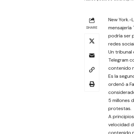
New York.-L
mensajería
SHARE
podría ser 
redes social
Un tribunal
Telegram co
contenido n
Es la segun
ordenó a Fa
considerado
5 millones 
protestas.
A principio
velocidad d
contenido n