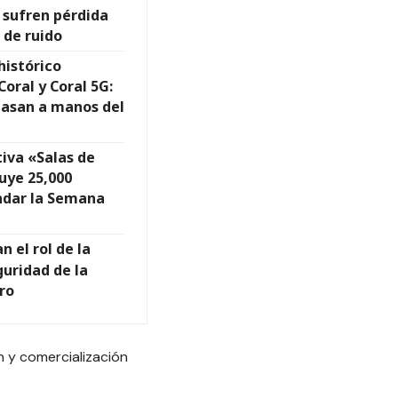
 sufren pérdida
 de ruido
histórico
oral y Coral 5G:
pasan a manos del
tiva «Salas de
buye 25,000
indar la Semana
 el rol de la
guridad de la
ro
n y comercialización