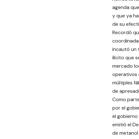
agenda que 
y que ya h
de su efect
Recordó qu
coordinada
incautó un 
ilícito que 
mercado loc
operativos
múltiples f
de apresad
Como parte
por el gobi
el gobierno
emitió el D
de metanol 