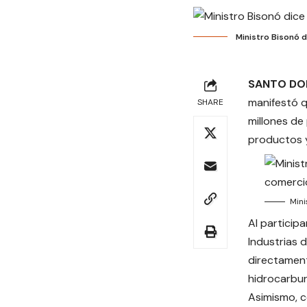
Ministro Bisonó d
SANTO DO
manifestó 
SHARE
millones de
productos y
Mini
Al particip
Industrias 
directament
hidrocarbur
Asimismo, c