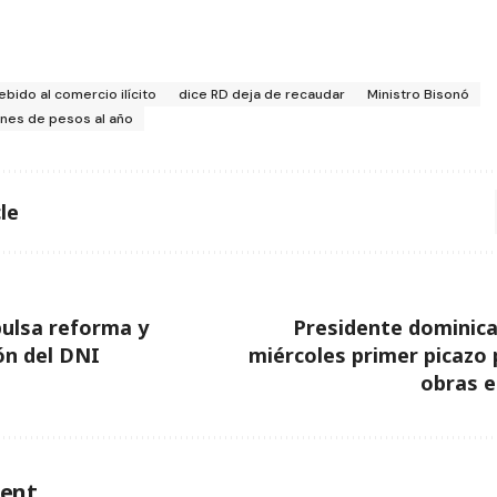
ebido al comercio ilícito
dice RD deja de recaudar
Ministro Bisonó
lones de pesos al año
le
ulsa reforma y
Presidente dominica
ón del DNI
miércoles primer picazo p
obras e
ent