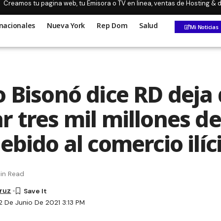
Creamos tu pagina web, tu Emisora o TV en linea, ventas de Hosting &
nacionales
Nueva York
Rep Dom
Salud
Mi Noticias
o Bisonó dice RD deja
r tres mil millones d
ebido al comercio ilíc
in Read
Cruz
2 De Junio De 2021 3:13 PM