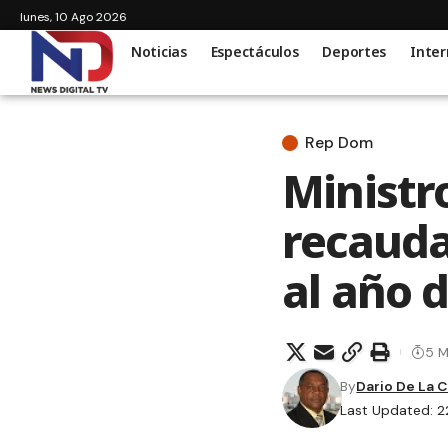
lunes, 10 Ago 2026
Noticias
Espectáculos
Deportes
Inter
Rep Dom
Ministr
recauda
al año d
5 M
By
Dario De La 
Last Updated: 2