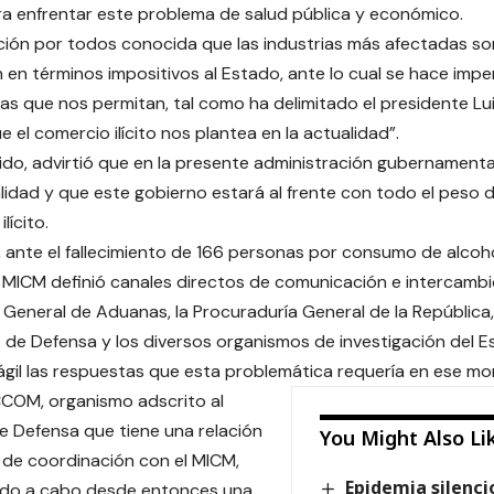
ra enfrentar este problema de salud pública y económico.
ción por todos conocida que las industrias más afectadas so
 en términos impositivos al Estado, ante lo cual se hace imp
s que nos permitan, tal como ha delimitado el presidente Lui
e el comercio ilícito nos plantea en la actualidad”.
ido, advirtió que en la presente administración gubernamenta
galidad y que este gobierno estará al frente con todo el peso 
ilícito.
, ante el fallecimiento de 166 personas por consumo de alco
l MICM definió canales directos de comunicación e intercamb
 General de Aduanas, la Procuraduría General de la República, 
io de Defensa y los diversos organismos de investigación del E
gil las respuestas que esta problemática requería en ese 
COM, organismo adscrito al
de Defensa que tiene una relación
You Might Also Li
 de coordinación con el MICM,
Epidemia silenci
ado a cabo desde entonces una