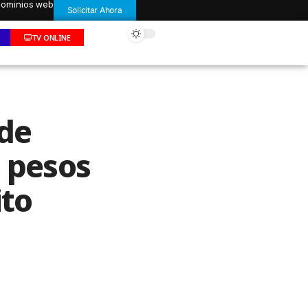
 dominios web
Solicitar Ahora
TV ONLINE
 de
e pesos
ito