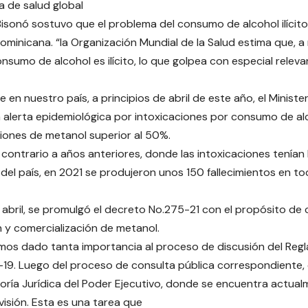
 de salud global
 Bisonó sostuvo que el problema del consumo de alcohol ilícito
minicana. “la Organización Mundial de la Salud estima que, a ni
nsumo de alcohol es ilícito, lo que golpea con especial relev
en nuestro país, a principios de abril de este año, el Ministe
 alerta epidemiológica por intoxicaciones por consumo de a
iones de metanol superior al 50%.
 contrario a años anteriores, donde las intoxicaciones tenían
 del país, en 2021 se produjeron unos 150 fallecimientos en to
e abril, se promulgó el decreto No.275-21 con el propósito de 
 y comercialización de metanol.
emos dado tanta importancia al proceso de discusión del Reg
7-19. Luego del proceso de consulta pública correspondiente, 
toría Jurídica del Poder Ejecutivo, donde se encuentra actua
evisión. Esta es una tarea que