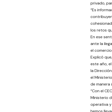
privado, pa
“Es informa
contribuyen
cohesionada
los retos qu
En ese sent
ante la ile
el comercio 
Explicó que
este año, e
la Dirección
el Minister
de manera á
“Con el CEC
Ministerio 
operativa y
hemos llev