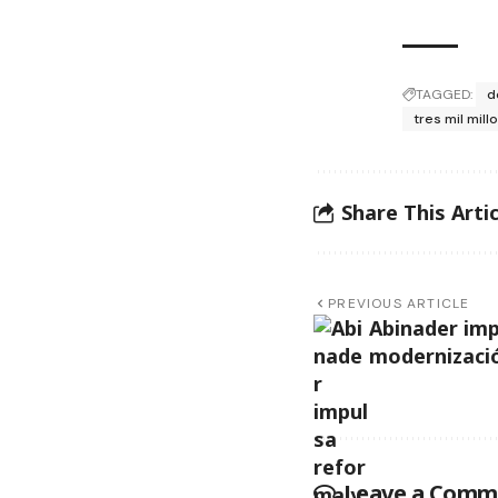
TAGGED:
d
tres mil mil
Share This Artic
PREVIOUS ARTICLE
Abinader imp
modernizaci
Leave a Comm