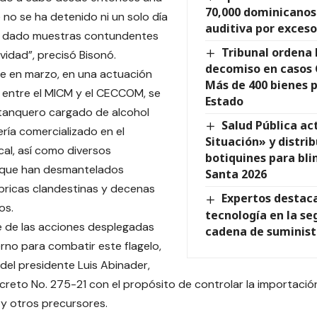
70,000 dominicanos
no se ha detenido ni un solo día
auditiva por exceso
a dado muestras contundentes
Tribunal ordena 
ividad”, precisó Bisonó.
decomiso en casos C
e en marzo, en una actuación
Más de 400 bienes 
 entre el MICM y el CECCOM, se
Estado
tanquero cargado de alcohol
Salud Pública ac
sería comercializado en el
Situación» y distri
al, así como diversos
botiquines para bl
 que han desmantelados
Santa 2026
ábricas clandestinas y decenas
Expertos destacan
os.
tecnología en la se
 de las acciones desplegadas
cadena de suminist
erno para combatir este flagelo,
 del presidente Luis Abinader,
ecreto No. 275-21 con el propósito de controlar la importació
y otros precursores.