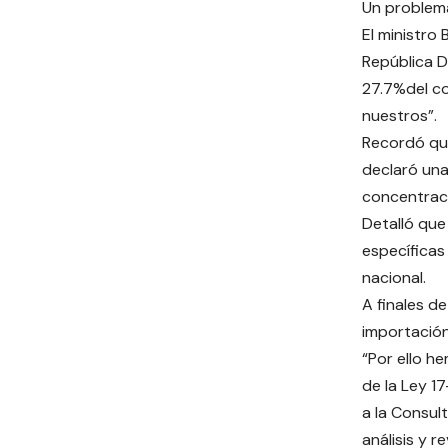
Un problema
El ministro
República Do
27.7%del co
nuestros”.
Recordó que 
declaró una
concentrac
Detalló que
específicas
nacional.
A finales d
importación
“Por ello h
de la Ley 1
a la Consul
análisis y r