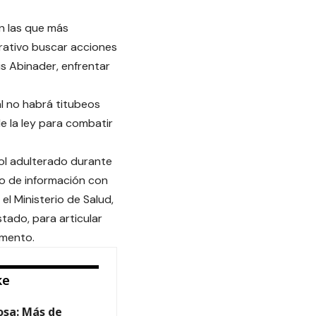
n las que más
erativo buscar acciones
s Abinader, enfrentar
l no habrá titubeos
de la ley para combatir
hol adulterado durante
io de información con
el Ministerio de Salud,
stado, para articular
momento.
ke
osa: Más de