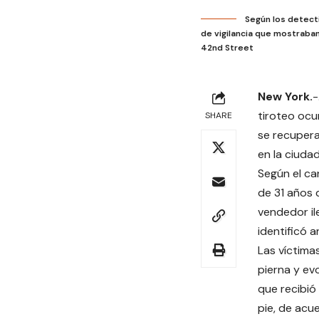
Según los detecti
de vigilancia que mostraban
42nd Street
New York.
-
tiroteo ocu
SHARE
se recupera
en la ciudad
Según el ca
de 31 años 
vendedor il
identificó a
Las víctima
pierna y ev
que recibió 
pie, de acu