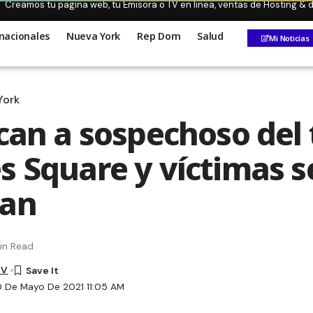
Creamos tu pagina web, tu Emisora o TV en linea, ventas de Hosting &
nacionales
Nueva York
Rep Dom
Salud
Mi Noticias
York
ican a sospechoso del 
s Square y víctimas s
ran
in Read
TV
0 De Mayo De 2021 11:05 AM