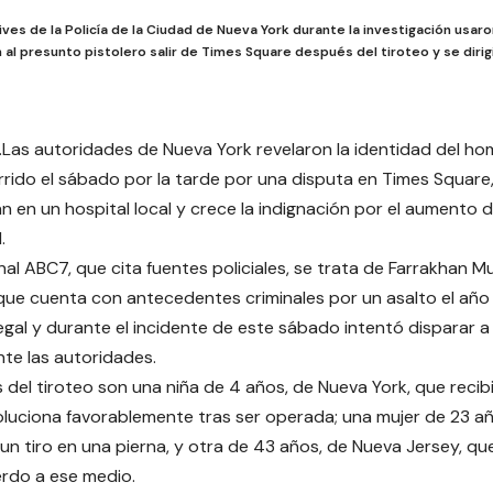
ves de la Policía de la Ciudad de Nueva York durante la investigación usa
 al presunto pistolero salir de Times Square después del tiroteo y se dirig
.Las autoridades de Nueva York revelaron la identidad del h
rrido el sábado por la tarde por una disputa en Times Square,
n en un hospital local y crece la indignación por el aumento d
.
nal ABC7, que cita fuentes policiales, se trata de Farrakha
que cuenta con antecedentes criminales por un asalto el añ
egal y durante el incidente de este sábado intentó disparar a
nte las autoridades.
s del tiroteo son una niña de 4 años, de Nueva York, que recib
oluciona favorablemente tras ser operada; una mujer de 23 añ
un tiro en una pierna, y otra de 43 años, de Nueva Jersey, que 
erdo a ese medio.