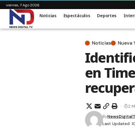
viernes, 7 Ago 2026
Noticias
Espectáculos
Deportes
Inter
Noticias
Nueva 
Identif
en Time
recupe
2 M
By
NewsDigital
Last Updated: 1