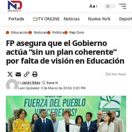
Aa
Portada
TV ONLINE
Noticias
Nueva York
Depor
Educación
Noticias
Política
Rep Dom
FP asegura que el Gobierno
actúa “sin un plan coherente”
por falta de visión en Educación
6 Min Read
By
Janet Báez
Last Updated: 3 De Marzo De 2026 3:20 PM