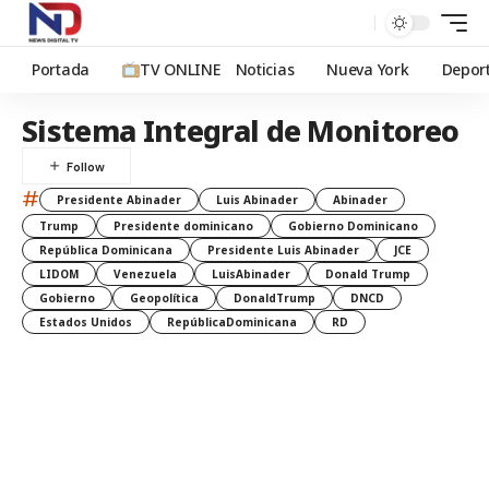
Portada
TV ONLINE
Noticias
Nueva York
Depor
Sistema Integral de Monitoreo
#
Presidente Abinader
Luis Abinader
Abinader
Trump
Presidente dominicano
Gobierno Dominicano
República Dominicana
Presidente Luis Abinader
JCE
LIDOM
Venezuela
LuisAbinader
Donald Trump
Gobierno
Geopolítica
DonaldTrump
DNCD
Estados Unidos
RepúblicaDominicana
RD