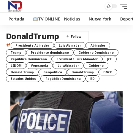
Portada
TV ONLINE
Noticias
Nueva York
Depor
DonaldTrump
#
Presidente Abinader
Luis Abinader
Abinader
Trump
Presidente dominicano
Gobierno Dominicano
República Dominicana
Presidente Luis Abinader
JCE
LIDOM
Venezuela
LuisAbinader
Gobierno
Donald Trump
Geopolítica
DonaldTrump
DNCD
Estados Unidos
RepúblicaDominicana
RD